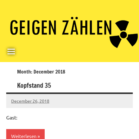
Skip
Paul
Berlin,
to
Germany
Geigerzähler
content
Month:
December 2018
Kopfstand 35
December 26, 2018
Ilja
Gast:
Weiterlesen