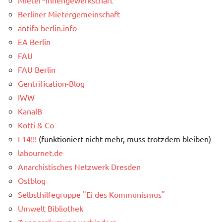
Berliner Mietergemeinschaft
antifa-berlin.info
EA Berlin
FAU
FAU Berlin
Gentrification-Blog
IWW
KanalB
Kotti & Co
L14!!!
(funktioniert nicht mehr, muss trotzdem bleiben)
labournet.de
Anarchistisches Netzwerk Dresden
Ostblog
Selbsthilfegruppe "Ei des Kommunismus"
Umwelt Bibliothek
Zwangsräumung verhindern