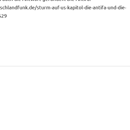
hlandfunk.de/sturm-auf-us-kapitol-die-antifa-und-die-
629