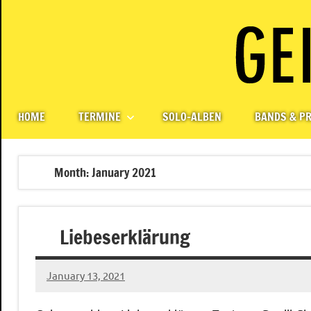
Skip
to
content
Paul
Berlin,
Germany
Geigerzähler
HOME
TERMINE
SOLO-ALBEN
BANDS & PR
Month:
January 2021
Liebeserklärung
January 13, 2021
Ilja