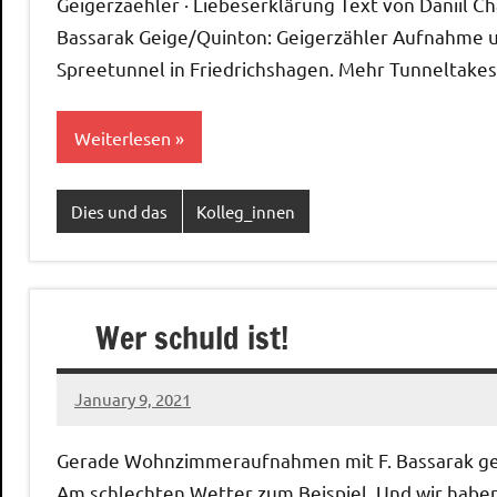
Geigerzaehler · Liebeserklärung Text von Daniil Ch
Bassarak Geige/Quinton: Geigerzähler Aufnahme 
Spreetunnel in Friedrichshagen. Mehr Tunneltake
Weiterlesen
Dies und das
Kolleg_innen
Wer schuld ist!
January 9, 2021
Ilja
Gerade Wohnzimmeraufnahmen mit F. Bassarak gemac
Am schlechten Wetter zum Beispiel. Und wir haben