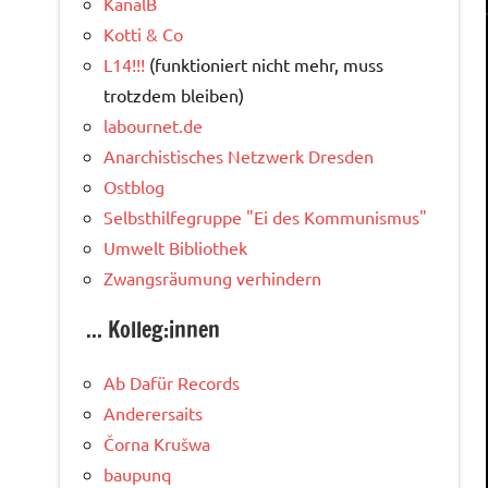
KanalB
Kotti & Co
L14!!!
(funktioniert nicht mehr, muss
trotzdem bleiben)
labournet.de
Anarchistisches Netzwerk Dresden
Ostblog
Selbsthilfegruppe "Ei des Kommunismus"
Umwelt Bibliothek
Zwangsräumung verhindern
... Kolleg:innen
Ab Dafür Records
Anderersaits
Čorna Krušwa
baupunq