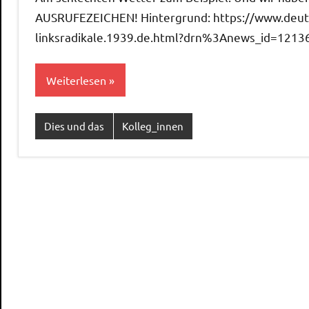
AUSRUFEZEICHEN! Hintergrund: https://www.deutsc
linksradikale.1939.de.html?drn%3Anews_id=1213
Weiterlesen
Dies und das
Kolleg_innen