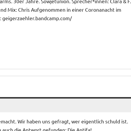
arms. 30er Jahre. Sowjetunion. Sprecher*innen: Clara & F.
und Mix: Chris Aufgenommen in einer Coronanacht im
s: geigerzaehler.bandcamp.com/
ht. Wir haben uns gefragt, wer eigentlich schuld ist.
 auch die Antwort gefunden: Die Antifa!