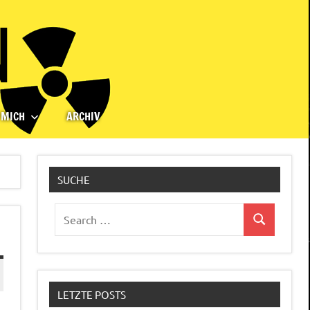
 MICH
ARCHIV
SUCHE
Search
Search
for:
LETZTE POSTS