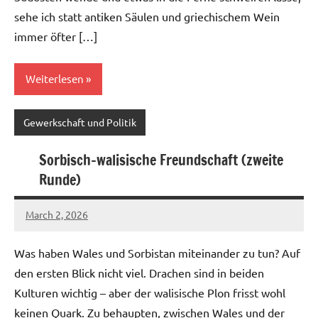
sehe ich statt antiken Säulen und griechischem Wein
immer öfter […]
Weiterlesen
Gewerkschaft und Politik
Sorbisch-walisische Freundschaft (zweite
Runde)
March 2, 2026
geigerzaehler
No
comments
Was haben Wales und Sorbistan miteinander zu tun? Auf
den ersten Blick nicht viel. Drachen sind in beiden
Kulturen wichtig – aber der walisische Plon frisst wohl
keinen Quark. Zu behaupten, zwischen Wales und der