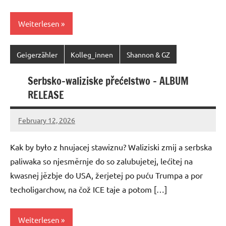
Weiterlesen
Geigerzähler
Kolleg_innen
Shannon & GZ
Serbsko-waliziske přećelstwo – ALBUM
RELEASE
February 12, 2026
geigerzaehler
No
comments
Kak by było z hnujacej stawiznu? Waliziski zmij a serbska
paliwaka so njesměrnje do so zalubujetej, lećitej na
kwasnej jězbje do USA, žerjetej po puću Trumpa a por
techoligarchow, na čož ICE taje a potom […]
Weiterlesen