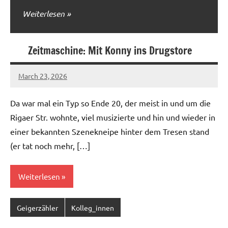
Weiterlesen
Zeitmaschine: Mit Konny ins Drugstore
March 23, 2026
geigerzaehler
6
comments
Da war mal ein Typ so Ende 20, der meist in und um die
Rigaer Str. wohnte, viel musizierte und hin und wieder in
einer bekannten Szenekneipe hinter dem Tresen stand
(er tat noch mehr, […]
Weiterlesen
Geigerzähler
Kolleg_innen