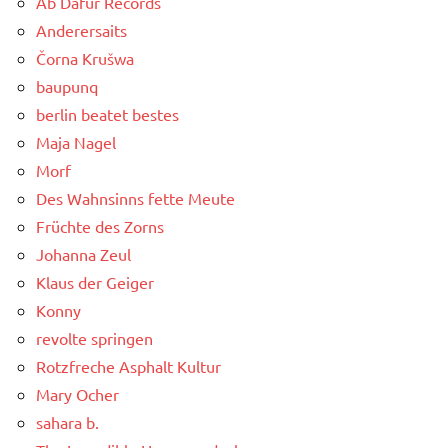
Ab Dafür Records
Anderersaits
Čorna Krušwa
baupunq
berlin beatet bestes
Maja Nagel
Morf
Des Wahnsinns fette Meute
Früchte des Zorns
Johanna Zeul
Klaus der Geiger
Konny
revolte springen
Rotzfreche Asphalt Kultur
Mary Ocher
sahara b.