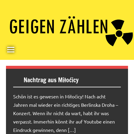
Skip
Paul
Berlin,
to
Germany
Geigerzähler
content
Nachtrag aus Miłoćicy
Schön ist es gewesen in Miłoćicy! Nach acht
Jahren mal wieder ein richtiges Berlinska Droha –
Konzert. Wenn ihr nicht da wart, habt ihr was
verpasst. Immerhin könnt ihr auf Youtube einen
Eindruck gewinnen, denn […]