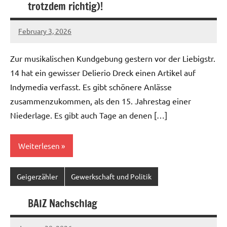
trotzdem richtig)!
February 3, 2026
geigerzaehler
No
comments
Zur musikalischen Kundgebung gestern vor der Liebigstr.
14 hat ein gewisser Delierio Dreck einen Artikel auf
Indymedia verfasst. Es gibt schönere Anlässe
zusammenzukommen, als den 15. Jahrestag einer
Niederlage. Es gibt auch Tage an denen […]
Weiterlesen
Geigerzähler
Gewerkschaft und Politik
BAIZ Nachschlag