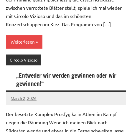
zwischen verrottete Blätter stellt, spiele ich mal wieder
mit Circolo Vizioso und das im schönsten
Konzertschuppen im Kiez. Das Programm von […]
Weiterlesen
Circolo Vizioso
„Entweder wir werden gewinnen oder wir
gewinnen!“
March 2, 2026
geigerzaehler
No
comments
Der besetzte Komplex Prosfygika in Athen im Kampf
gegen die Räumung Wenn ich meinen Blick nach
Südosten wende und etwas in die Ferne schweifen lasse,