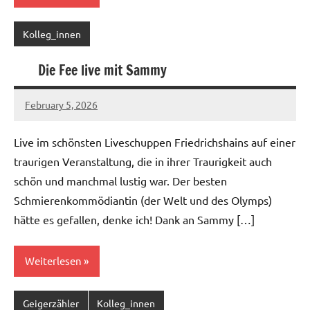
Kolleg_innen
Die Fee live mit Sammy
February 5, 2026
geigerzaehler
No
comments
Live im schönsten Liveschuppen Friedrichshains auf einer
traurigen Veranstaltung, die in ihrer Traurigkeit auch
schön und manchmal lustig war. Der besten
Schmierenkommödiantin (der Welt und des Olymps)
hätte es gefallen, denke ich! Dank an Sammy […]
Weiterlesen
Geigerzähler
Kolleg_innen