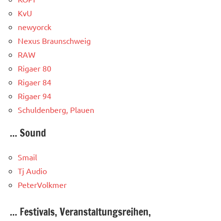
KvU
newyorck
Nexus Braunschweig
RAW
Rigaer 80
Rigaer 84
Rigaer 94
Schuldenberg, Plauen
... Sound
Smail
Tj Audio
PeterVolkmer
... Festivals, Veranstaltungsreihen,