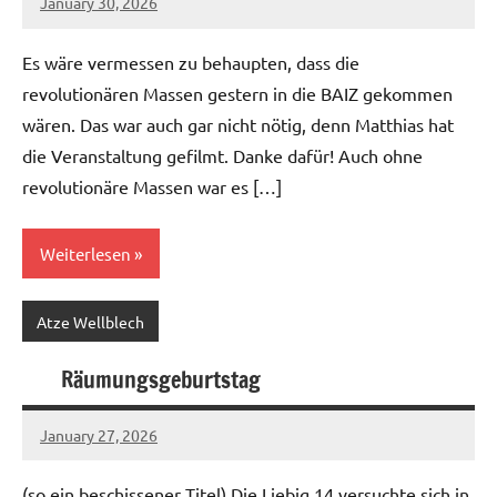
January 30, 2026
geigerzaehler
No
comments
Es wäre vermessen zu behaupten, dass die
revolutionären Massen gestern in die BAIZ gekommen
wären. Das war auch gar nicht nötig, denn Matthias hat
die Veranstaltung gefilmt. Danke dafür! Auch ohne
revolutionäre Massen war es […]
Weiterlesen
Atze Wellblech
Räumungsgeburtstag
January 27, 2026
geigerzaehler
No
comments
(so ein beschissener Titel) Die Liebig 14 versuchte sich in