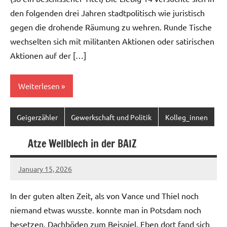
den folgenden drei Jahren stadtpolitisch wie juristisch
gegen die drohende Räumung zu wehren. Runde Tische
wechselten sich mit militanten Aktionen oder satirischen
Aktionen auf der […]
Weiterlesen
Geigerzähler
Gewerkschaft und Politik
Kolleg_innen
Atze Wellblech in der BAIZ
January 15, 2026
geigerzaehler
No
comments
In der guten alten Zeit, als von Vance und Thiel noch
niemand etwas wusste. konnte man in Potsdam noch
besetzen. Dachböden zum Beispiel. Eben dort fand sich