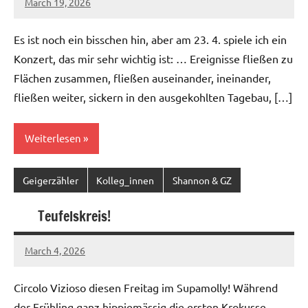
March 19, 2026
geigerzaehler
No
comments
Es ist noch ein bisschen hin, aber am 23. 4. spiele ich ein
Konzert, das mir sehr wichtig ist: … Ereignisse fließen zu
Flächen zusammen, fließen auseinander, ineinander,
fließen weiter, sickern in den ausgekohlten Tagebau, […]
Weiterlesen
Geigerzähler
Kolleg_innen
Shannon & GZ
Teufelskreis!
March 4, 2026
geigerzaehler
No
comments
Circolo Vizioso diesen Freitag im Supamolly! Während
der Frühling ganz hippiemässig die ersten Krokusse