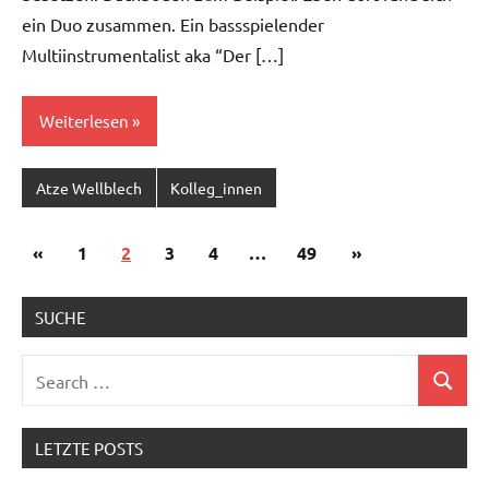
ein Duo zusammen. Ein bassspielender
Multiinstrumentalist aka “Der […]
Weiterlesen
Atze Wellblech
Kolleg_innen
Posts
Previous
Next
«
1
2
3
4
…
49
»
pagination
Posts
Posts
SUCHE
Search
Search
for:
LETZTE POSTS