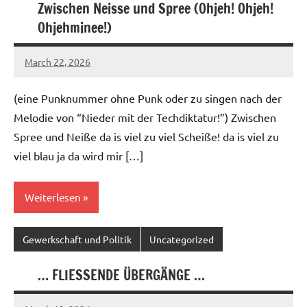
Zwischen Neisse und Spree (Ohjeh! Ohjeh!
Ohjehminee!)
March 22, 2026
geigerzaehler
No
comments
(eine Punknummer ohne Punk oder zu singen nach der
Melodie von “Nieder mit der Techdiktatur!”) Zwischen
Spree und Neiße da is viel zu viel Scheiße! da is viel zu
viel blau ja da wird mir […]
Weiterlesen
Gewerkschaft und Politik
Uncategorized
… FLIESSENDE ÜBERGÄNGE …