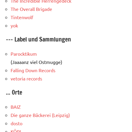
The Incredible Herrengedeck
The Overall Brigade
Tintenwolf
yok
--- Label und Sammlungen
Parocktikum
(Jaaaanz viel Ostmugge)
Falling Down Records
vetoria records
... Orte
BAIZ
Die ganze Bäckerei (Leipzig)
dosto
KÖPI