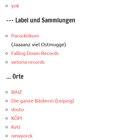
yok
--- Label und Sammlungen
Parocktikum
(Jaaaanz viel Ostmugge)
Falling Down Records
vetoria records
... Orte
BAIZ
Die ganze Bäckerei (Leipzig)
dosto
KÖPI
KvU
newyorck