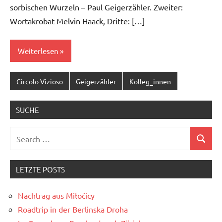
sorbischen Wurzeln – Paul Geigerzähler. Zweiter:
Wortakrobat Melvin Haack, Dritte: […]
Weiterlesen
Circolo Vizioso
Geigerzähler
Kolleg_innen
SUCHE
Search
Search
for:
LETZTE POSTS
Nachtrag aus Miłoćicy
Roadtrip in der Berlinska Droha