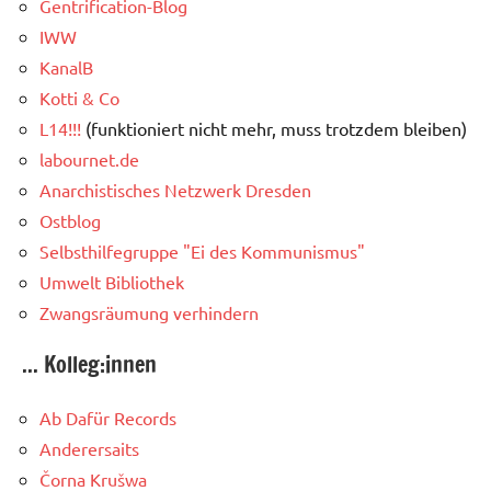
Gentrification-Blog
IWW
KanalB
Kotti & Co
L14!!!
(funktioniert nicht mehr, muss trotzdem bleiben)
labournet.de
Anarchistisches Netzwerk Dresden
Ostblog
Selbsthilfegruppe "Ei des Kommunismus"
Umwelt Bibliothek
Zwangsräumung verhindern
... Kolleg:innen
Ab Dafür Records
Anderersaits
Čorna Krušwa