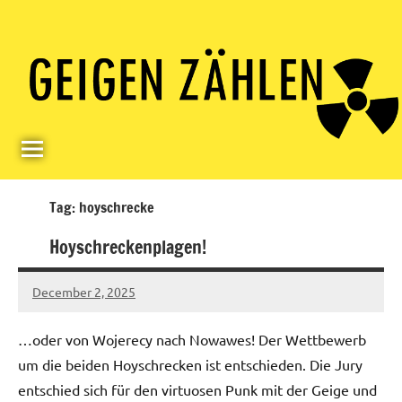
Skip
Paul
Berlin,
to
Germany
Geigerzähler
content
Tag:
hoyschrecke
Hoyschreckenplagen!
December 2, 2025
geigerzaehler
No
comments
…oder von Wojerecy nach Nowawes! Der Wettbewerb
um die beiden Hoyschrecken ist entschieden. Die Jury
entschied sich für den virtuosen Punk mit der Geige und