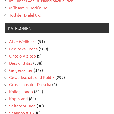
Im Tunnel von Russland nach Zürich
Mühsam & Rock’n’Roll
Tod der Dialektik!
KATEGORIEN
Atze Wellblech
(91)
Berlinska Droha
(189)
Circolo Vizioso
(9)
Dies und das
(538)
Geigerzähler
(377)
Gewerkschaft und Politik
(299)
Grüsse aus der Datscha
(6)
Kolleg_innen
(221)
Kopfstand
(84)
Seitensprünge
(30)
Shannon & GZ
(8)