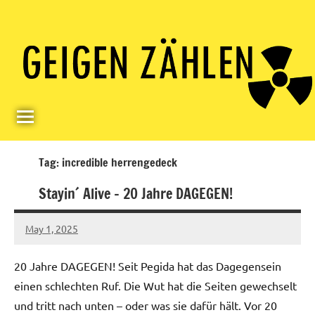
Skip
Paul
Berlin,
to
Germany
Geigerzähler
content
Tag:
incredible herrengedeck
Stayin´ Alive – 20 Jahre DAGEGEN!
May 1, 2025
geigerzaehler
No
comments
20 Jahre DAGEGEN! Seit Pegida hat das Dagegensein
einen schlechten Ruf. Die Wut hat die Seiten gewechselt
und tritt nach unten – oder was sie dafür hält. Vor 20