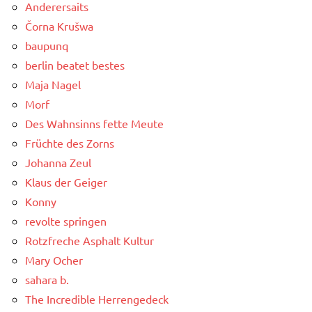
Anderersaits
Čorna Krušwa
baupunq
berlin beatet bestes
Maja Nagel
Morf
Des Wahnsinns fette Meute
Früchte des Zorns
Johanna Zeul
Klaus der Geiger
Konny
revolte springen
Rotzfreche Asphalt Kultur
Mary Ocher
sahara b.
The Incredible Herrengedeck