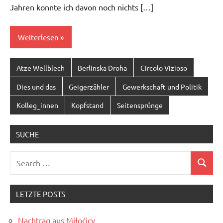
Jahren konnte ich davon noch nichts […]
Weiterlesen
Atze Wellblech
Berlinska Droha
Circolo Vizioso
Dies und das
Geigerzähler
Gewerkschaft und Politik
Kolleg_innen
Kopfstand
Seitensprünge
SUCHE
Search
Search
for:
LETZTE POSTS
Nachtrag aus Miłoćicy