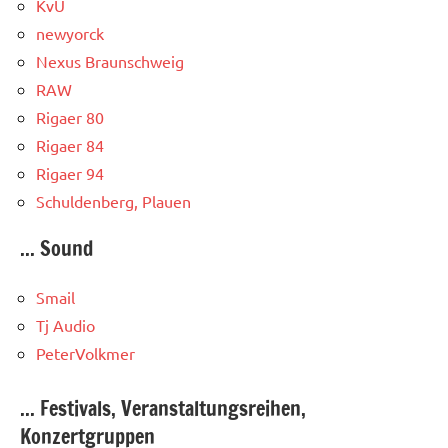
KvU
newyorck
Nexus Braunschweig
RAW
Rigaer 80
Rigaer 84
Rigaer 94
Schuldenberg, Plauen
... Sound
Smail
Tj Audio
PeterVolkmer
... Festivals, Veranstaltungsreihen,
Konzertgruppen