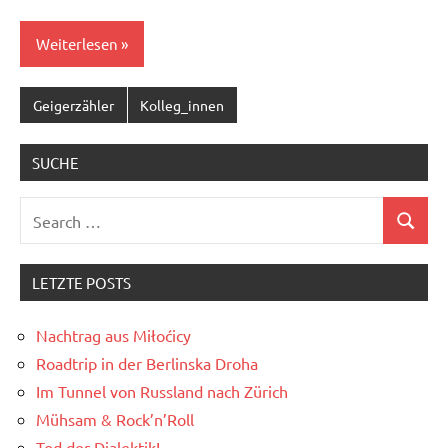
Weiterlesen
Geigerzähler
Kolleg_innen
SUCHE
Search
Search
for:
LETZTE POSTS
Nachtrag aus Miłoćicy
Roadtrip in der Berlinska Droha
Im Tunnel von Russland nach Zürich
Mühsam & Rock’n’Roll
Tod der Dialektik!