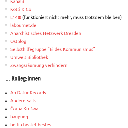
KanalB
Kotti & Co
L14!!!
(funktioniert nicht mehr, muss trotzdem bleiben)
labournet.de
Anarchistisches Netzwerk Dresden
Ostblog
Selbsthilfegruppe "Ei des Kommunismus"
Umwelt Bibliothek
Zwangsräumung verhindern
... Kolleg:innen
Ab Dafür Records
Anderersaits
Čorna Krušwa
baupunq
berlin beatet bestes