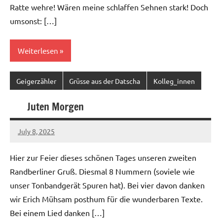
Ratte wehre! Wären meine schlaffen Sehnen stark! Doch
umsonst: […]
Weiterlesen
Geigerzähler
Grüsse aus der Datscha
Kolleg_innen
Juten Morgen
July 8, 2025
geigerzaehler
No
comments
Hier zur Feier dieses schönen Tages unseren zweiten
Randberliner Gruß. Diesmal 8 Nummern (soviele wie
unser Tonbandgerät Spuren hat). Bei vier davon danken
wir Erich Mühsam posthum für die wunderbaren Texte.
Bei einem Lied danken […]