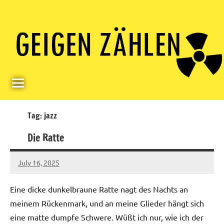
Skip
Paul
Berlin,
to
Germany
Geigerzähler
content
Tag:
jazz
Die Ratte
July 16, 2025
geigerzaehler
No
comments
Eine dicke dunkelbraune Ratte nagt des Nachts an
meinem Rückenmark, und an meine Glieder hängt sich
eine matte dumpfe Schwere. Wüßt ich nur, wie ich der