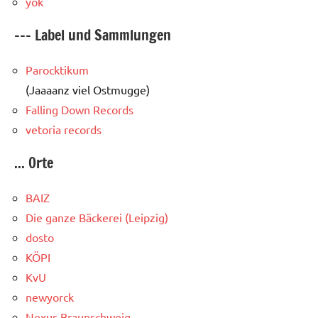
yok
--- Label und Sammlungen
Parocktikum
(Jaaaanz viel Ostmugge)
Falling Down Records
vetoria records
... Orte
BAIZ
Die ganze Bäckerei (Leipzig)
dosto
KÖPI
KvU
newyorck
Nexus Braunschweig