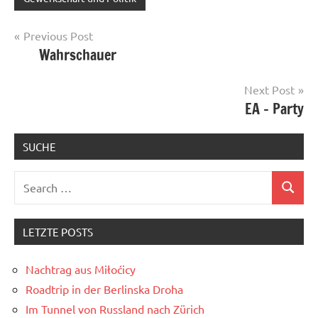
Post
Previous Post
Wahrschauer
navigation
Next Post
EA – Party
SUCHE
Search
Search
for:
LETZTE POSTS
Nachtrag aus Miłoćicy
Roadtrip in der Berlinska Droha
Im Tunnel von Russland nach Zürich