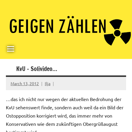
Skip
Paul
Berlin,
to
Germany
Geigerzähler
content
KvU – Solivideo…
March 13, 2012
Ilja
…das ich nicht nur wegen der aktuellen Bedrohung der
KvU sehenswert finde, sondern auch weil da ein Bild der
Ostopposition korrigiert wird, das immer mehr von
Konservativen wie dem zukünftigen Obergrüßaugust