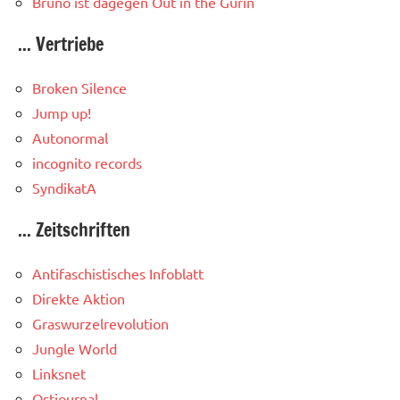
Bruno ist dagegen
Out in the Gurin
... Vertriebe
Broken Silence
Jump up!
Autonormal
incognito records
SyndikatA
... Zeitschriften
Antifaschistisches Infoblatt
Direkte Aktion
Graswurzelrevolution
Jungle World
Linksnet
Ostjournal