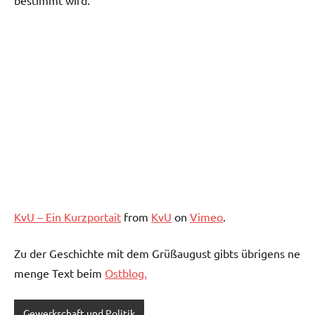
bestimmt wird.
KvU – Ein Kurzportait
from
KvU
on
Vimeo
.
Zu der Geschichte mit dem Grüßaugust gibts übrigens ne
menge Text beim
Ostblog.
Gewerkschaft und Politik