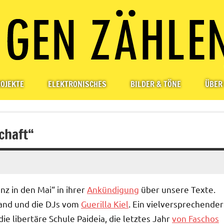
OJEKTE
ELEKTRONISCHES
BILDER & TÖNE
ÜBER
chaft“
z in den Mai“ in ihrer
Ankündigung
über unsere Texte.
and und die DJs vom
Guerilla Kiel
. Ein vielversprechender
ie libertäre Schule Paideia, die letztes Jahr
von Faschos