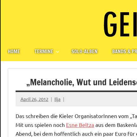
Skip
to
content
Paul
Berlin,
Germany
Geigerzähler
HOME
TERMINE
SOLO-ALBEN
BANDS & PR
„Melancholie, Wut und Leidens
April 26, 2012
Ilja
Das schreiben die Kieler OrganisatorInnen vom „Tan
Mit uns spielen noch
Esne Beltza
aus dem Baskenl
Abend, bei dem hoffentlich auch ein paar Euro für d