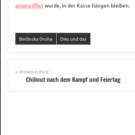
angegriffen
wurde, in der Kasse hängen bleiben.
Berlinska Droha
Dies und das
Post
Previous Post
Chillout nach dem Kampf und Feiertag
navigation