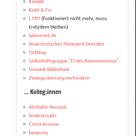
KanalB
Kotti & Co
L14!!!
(funktioniert nicht mehr, muss
trotzdem bleiben)
labournet.de
Anarchistisches Netzwerk Dresden
Ostblog
Selbsthilfegruppe "Ei des Kommunismus"
Umwelt Bibliothek
Zwangsräumung verhindern
... Kolleg:innen
Ab Dafür Records
Anderersaits
Čorna Krušwa
baupunq