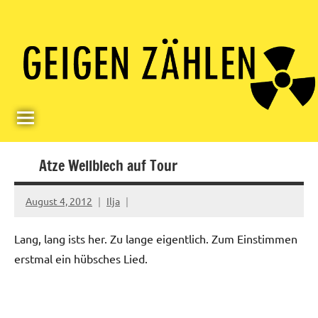
Skip
Paul
Berlin,
to
Germany
Geigerzähler
content
Atze Wellblech auf Tour
August 4, 2012
Ilja
Lang, lang ists her. Zu lange eigentlich. Zum Einstimmen
erstmal ein hübsches Lied.