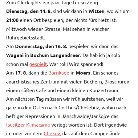
Zum Glück gibts ein paar Tage für so Zeug.
Dienstag, den 14. 8.
sind wir dann in
Witten
, wo wir um
21:00
einen Ort bespielen, der nichts fürs Netz ist.
Mittwoch wieder Strasse. Mal sehen in welcher
Ruhrgebietsstadt.
Am
Donnerstag, den 16. 8.
bespielen wir dann das
Wageni
in
Bochum Langendreer
. Da hab ich ja solo
schon mal
gespielt
. War toll! Wird spannend!
Am
17. 8
. dann die
Barrikade
in
Moers
. Ein schönes
anarchistisches Zentrum mit vielen Büchern, Broschüren,
einem süßen Cafe und einem kleinen Konzertraum.
Am nächsten Tag müssen wir früh aufstehen, weil wir
ganz in den Osten nach Cottbus/Chóśebuz, wohin nach
heftiger Repressionen in Jänschwalde/Janšojce das
lausitzer Klimacamp
verlegt worden ist. Dort irgendwie
im oder vor dem
Chekov
, das auf dem Campgelände