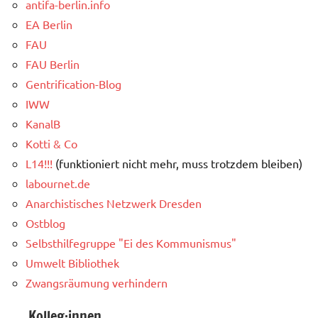
antifa-berlin.info
EA Berlin
FAU
FAU Berlin
Gentrification-Blog
IWW
KanalB
Kotti & Co
L14!!!
(funktioniert nicht mehr, muss trotzdem bleiben)
labournet.de
Anarchistisches Netzwerk Dresden
Ostblog
Selbsthilfegruppe "Ei des Kommunismus"
Umwelt Bibliothek
Zwangsräumung verhindern
... Kolleg:innen