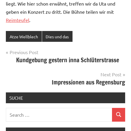
liegt. Wie hier schon erwähnt, treffen wir da Uta und
geben ein Konzert zu dritt. Die Bühne teilen wir mit
Reimteufel
.
Atze Wellblech
Dies und das
Post
Previous Post
Kundgebung gestern inna Schlüterstrasse
navigation
Next Post
Impressionen aus Regensburg
SUCHE
Search
Search
for: