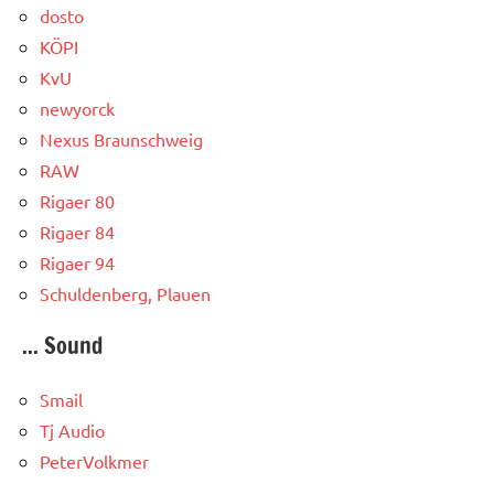
dosto
KÖPI
KvU
newyorck
Nexus Braunschweig
RAW
Rigaer 80
Rigaer 84
Rigaer 94
Schuldenberg, Plauen
... Sound
Smail
Tj Audio
PeterVolkmer