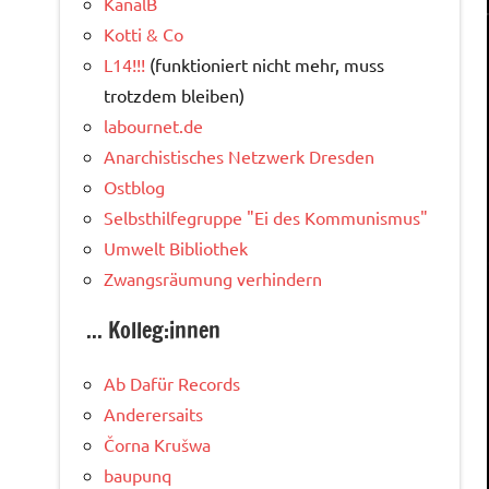
KanalB
Kotti & Co
L14!!!
(funktioniert nicht mehr, muss
trotzdem bleiben)
labournet.de
Anarchistisches Netzwerk Dresden
Ostblog
Selbsthilfegruppe "Ei des Kommunismus"
Umwelt Bibliothek
Zwangsräumung verhindern
... Kolleg:innen
Ab Dafür Records
Anderersaits
Čorna Krušwa
baupunq