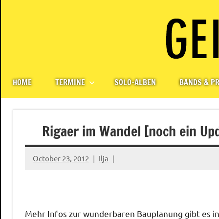
Skip
to
content
Paul
Berlin,
Germany
Geigerzähler
HOME
TERMINE
SOLO-ALBEN
BANDS & PR
Rigaer im Wandel [noch ein Up
October 23, 2012
Ilja
Mehr Infos zur wunderbaren Bauplanung gibt es i