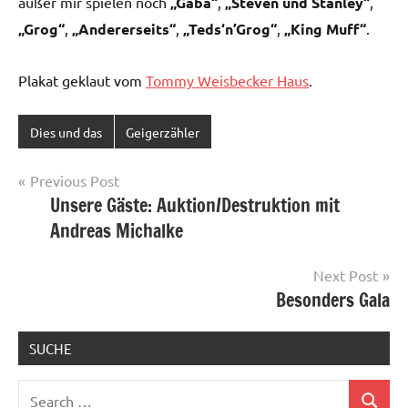
außer mir spielen noch
„Gaba“
,
„Steven und Stanley“
,
„Grog“
,
„Andererseits“
,
„Teds‘n’Grog“
,
„King Muff“
.
Plakat geklaut vom
Tommy Weisbecker Haus
.
Dies und das
Geigerzähler
Post
Previous Post
Unsere Gäste: Auktion/Destruktion mit
navigation
Andreas Michalke
Next Post
Besonders Gala
SUCHE
Search