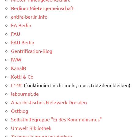
Berliner Mietergemeinschaft
antifa-berlin.info
EA Berlin
FAU
FAU Berlin
Gentrification-Blog
IWW
KanalB
Kotti & Co
L14!!!
(funktioniert nicht mehr, muss trotzdem bleiben)
labournet.de
Anarchistisches Netzwerk Dresden
Ostblog
Selbsthilfegruppe "Ei des Kommunismus"
Umwelt Bibliothek
Zwangsräumung verhindern