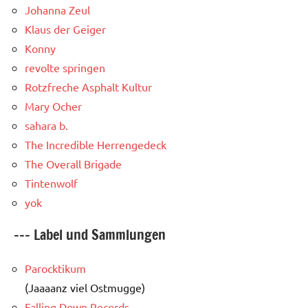
Johanna Zeul
Klaus der Geiger
Konny
revolte springen
Rotzfreche Asphalt Kultur
Mary Ocher
sahara b.
The Incredible Herrengedeck
The Overall Brigade
Tintenwolf
yok
--- Label und Sammlungen
Parocktikum
(Jaaaanz viel Ostmugge)
Falling Down Records