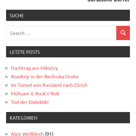
SUCHE
Search
Search
for:
LETZTE POSTS
Nachtrag aus Miłoćicy
Roadtrip in der Berlinska Droha
Im Tunnel von Russland nach Zürich
Mühsam & Rock’n’Roll
Tod der Dialektik!
KATEGORIEN
Atze Wellblech
(91)