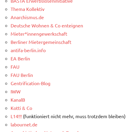
BASTA Erwerbsloseninitiative
Thema Kollektiv
Anarchismus.de
Deutsche Wohnen & Co enteignen
Mieter*innengewerkschaft
Berliner Mietergemeinschaft
antifa-berlin.info
EA Berlin
FAU
FAU Berlin
Gentrification-Blog
IWW
KanalB
Kotti & Co
L14!!!
(funktioniert nicht mehr, muss trotzdem bleiben)
labournet.de