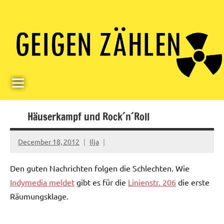
Skip
Paul
Berlin,
to
Germany
Geigerzähler
content
Häuserkampf und Rock´n´Roll
December 18, 2012
Ilja
Den guten Nachrichten folgen die Schlechten. Wie
Indymedia meldet
gibt es für die
Linienstr. 206
die erste
Räumungsklage.