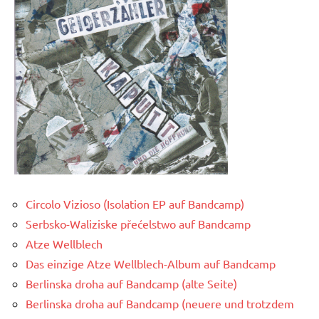
Circolo Vizioso (Isolation EP auf Bandcamp)
Serbsko-Waliziske přećelstwo auf Bandcamp
Atze Wellblech
Das einzige Atze Wellblech-Album auf Bandcamp
Berlinska droha auf Bandcamp (alte Seite)
Berlinska droha auf Bandcamp (neuere und trotzdem