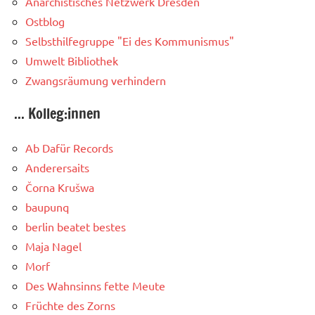
Anarchistisches Netzwerk Dresden
Ostblog
Selbsthilfegruppe "Ei des Kommunismus"
Umwelt Bibliothek
Zwangsräumung verhindern
... Kolleg:innen
Ab Dafür Records
Anderersaits
Čorna Krušwa
baupunq
berlin beatet bestes
Maja Nagel
Morf
Des Wahnsinns fette Meute
Früchte des Zorns