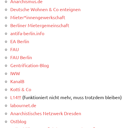
Anarchismus.de
Deutsche Wohnen & Co enteignen
Mieter*innengewerkschaft
Berliner Mietergemeinschaft
antifa-berlin.info
EA Berlin
FAU
FAU Berlin
Gentrification-Blog
IWW
KanalB
Kotti & Co
L14!!!
(funktioniert nicht mehr, muss trotzdem bleiben)
labournet.de
Anarchistisches Netzwerk Dresden
Ostblog