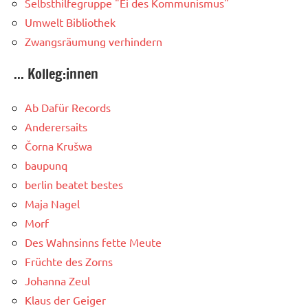
Selbsthilfegruppe "Ei des Kommunismus"
Umwelt Bibliothek
Zwangsräumung verhindern
... Kolleg:innen
Ab Dafür Records
Anderersaits
Čorna Krušwa
baupunq
berlin beatet bestes
Maja Nagel
Morf
Des Wahnsinns fette Meute
Früchte des Zorns
Johanna Zeul
Klaus der Geiger