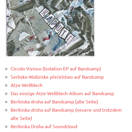
Circolo Vizioso (Isolation EP auf Bandcamp)
Serbsko-Waliziske přećelstwo auf Bandcamp
Atze Wellblech
Das einzige Atze Wellblech-Album auf Bandcamp
Berlinska droha auf Bandcamp (alte Seite)
Berlinska droha auf Bandcamp (neuere und trotzdem
alte Seite)
Berlinska Droha auf Soundcloud