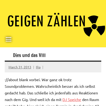
Skip
Paul
Berlin,
to
Germany
Geigerzähler
content
Dies und das VIII
March 31, 2013
Ilja
://about blank vorbei. War ganz ok trotz
Soundproblemen. Wahrscheinlich besser als ich selbst
gedacht hab. Das schließe ich jedenfalls aus Reaktionen
nach dem Gig. Und weil ich da mit
DJ Speiche
den Raum