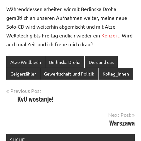
Währenddessen arbeiten wir mit Berlinska Droha
gemütlich an unseren Aufnahmen weiter, meine neue
Solo-CD wird weiterhin abgemischt und mit Atze
Wellblech gibts Freitag endlich wieder ein
Konzert
. Wird
auch mal Zeit und ich freue mich drauf!
Atze Wellblech
Berlinska Droha
Dies und das
Geigerzähler
Gewerkschaft und Politik
Kolleg_innen
Post
Previous Post
KvU wostanje!
navigation
Next Post
Warszawa
SUCHE