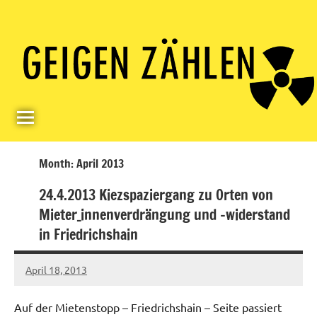
Skip
Paul
Berlin,
to
Germany
Geigerzähler
content
Month:
April 2013
24.4.2013 Kiezspaziergang zu Orten von
Mieter_innenverdrängung und -widerstand
in Friedrichshain
April 18, 2013
Ilja
Auf der Mietenstopp – Friedrichshain – Seite passiert