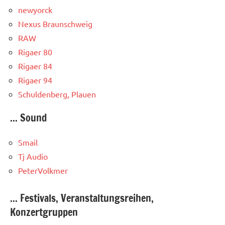
newyorck
Nexus Braunschweig
RAW
Rigaer 80
Rigaer 84
Rigaer 94
Schuldenberg, Plauen
... Sound
Smail
Tj Audio
PeterVolkmer
... Festivals, Veranstaltungsreihen,
Konzertgruppen