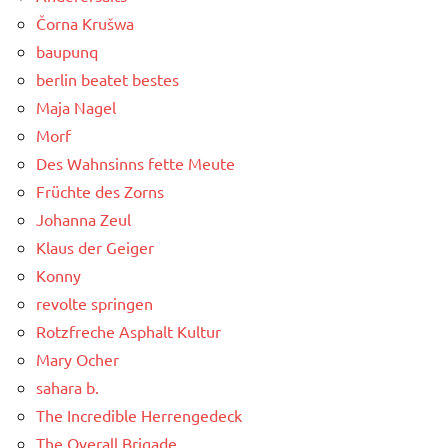
Čorna Krušwa
baupunq
berlin beatet bestes
Maja Nagel
Morf
Des Wahnsinns fette Meute
Früchte des Zorns
Johanna Zeul
Klaus der Geiger
Konny
revolte springen
Rotzfreche Asphalt Kultur
Mary Ocher
sahara b.
The Incredible Herrengedeck
The Overall Brigade