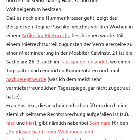
dürften sie selbst häufig Haus, Grund oder
Wohneigentum besitzen.
Daß es noch eine Nummer krasser geht, zeigt das
Beispiel von Regine Paschke, welches vor drei Wochen in
einem
Artikel im Mieterecho
beschrieben wurde. Mit
einem Mietrechtsurteil zugunsten der Vermieterseite zu
einer Mietminderung in der Moabiter Calvinstr. 21 ist die
Sache am 26. 3. auch im
Tagsspiegel gelandet
, wo einen
Tag später nach empörten Kommentaren noch mal
nachgelegt wurde
(was ich dem meist sehr
vermieterfreundlichen Tagesspiegel gar nicht zugetraut
hätte).
Frau Paschke, die anscheinend schon öfters durch eine
ziemlich seltsame Rechtssprechung aufgefallen ist (z.B.
hier
und
hier
), gibt nämlich nebenbei
Seminare
für den
„Bundesverband freier Wohnungs- und