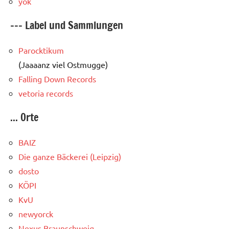
yok
--- Label und Sammlungen
Parocktikum
(Jaaaanz viel Ostmugge)
Falling Down Records
vetoria records
... Orte
BAIZ
Die ganze Bäckerei (Leipzig)
dosto
KÖPI
KvU
newyorck
Nexus Braunschweig