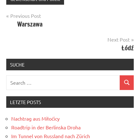
Post
Previous Post
Warszawa
navigation
Next Post
Łódź
SUCHE
Search
Search
for:
LETZTE POSTS
Nachtrag aus Miłoćicy
Roadtrip in der Berlinska Droha
Im Tunnel von Russland nach Zürich