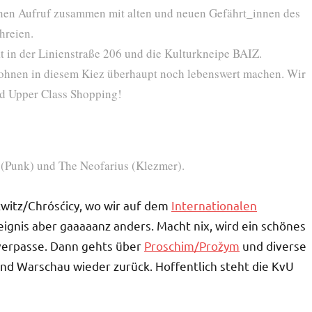
inen Aufruf zusammen mit alten und neuen Gefährt_innen des
hreien.
t in der Linienstraße 206 und die Kulturkneipe BAIZ.
 Wohnen in diesem Kiez überhaupt noch lebenswert machen. Wir
d Upper Class Shopping!
 (Punk) und The Neofarius (Klezmer).
stwitz/Chrósćicy, wo wir auf dem
Internationalen
eignis aber gaaaaanz anders. Macht nix, wird ein schönes
 verpasse. Dann gehts über
Proschim/Prožym
und diverse
 und Warschau wieder zurück. Hoffentlich steht die KvU