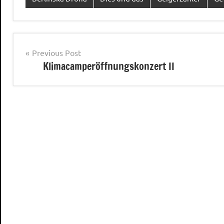
Post
Previous Post
Klimacamperöffnungskonzert II
navigation