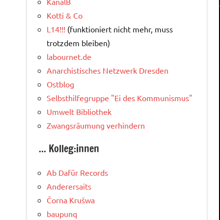
KanalB
Kotti & Co
L14!!!
(funktioniert nicht mehr, muss
trotzdem bleiben)
labournet.de
Anarchistisches Netzwerk Dresden
Ostblog
Selbsthilfegruppe "Ei des Kommunismus"
Umwelt Bibliothek
Zwangsräumung verhindern
... Kolleg:innen
Ab Dafür Records
Anderersaits
Čorna Krušwa
baupunq