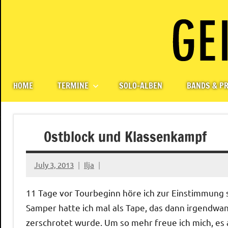
Skip
to
content
Paul
Berlin,
Germany
Geigerzähler
HOME
TERMINE
SOLO-ALBEN
BANDS & PR
Ostblock und Klassenkampf
July 3, 2013
Ilja
11 Tage vor Tourbeginn höre ich zur Einstimmung
Samper hatte ich mal als Tape, das dann irgendw
zerschrotet wurde. Um so mehr freue ich mich, es