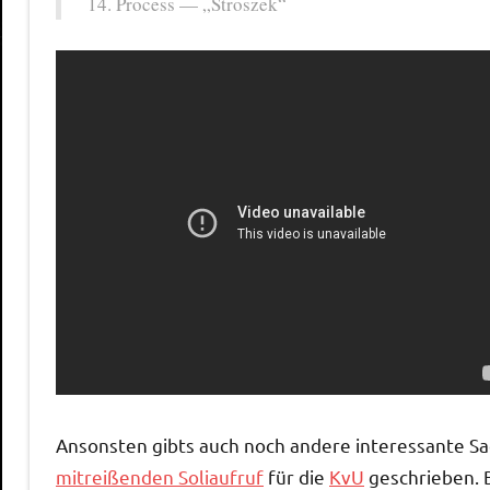
14. Process — „Stroszek“
Ansonsten gibts auch noch andere interessante S
mitreißenden Soliaufruf
für die
KvU
geschrieben. 