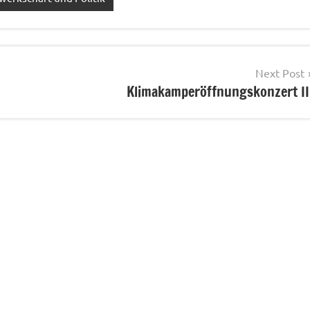
Next Post
Klimakamperöffnungskonzert II