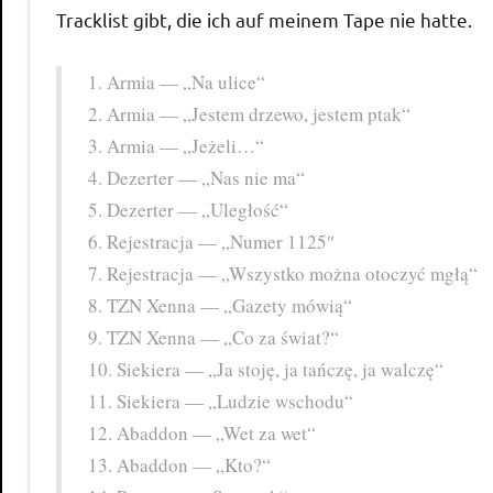
Tracklist gibt, die ich auf meinem Tape nie hatte.
1. Armia — „Na ulice“
2. Armia — „Jestem drzewo, jestem ptak“
3. Armia — „Jeżeli…“
4. Dezerter — „Nas nie ma“
5. Dezerter — „Uległość“
6. Rejestracja — „Numer 1125″
7. Rejestracja — „Wszystko można otoczyć mgłą“
8. TZN Xenna — „Gazety mówią“
9. TZN Xenna — „Co za świat?“
10. Siekiera — „Ja stoję, ja tańczę, ja walczę“
11. Siekiera — „Ludzie wschodu“
12. Abaddon — „Wet za wet“
13. Abaddon — „Kto?“