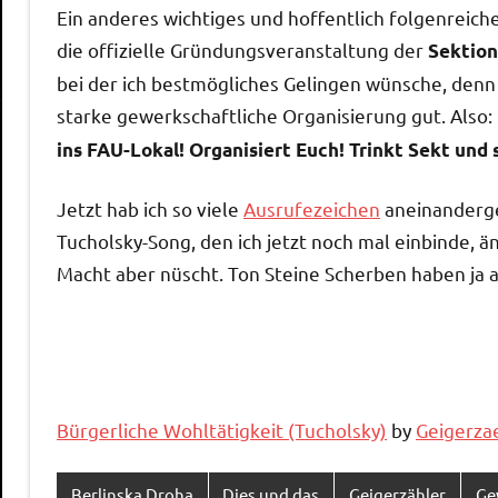
Ein anderes wichtiges und hoffentlich folgenreiche
die offizielle Gründungsveranstaltung der
Sektion
bei der ich bestmögliches Gelingen wünsche, den
starke gewerkschaftliche Organisierung gut. Also:
ins FAU-Lokal! Organisiert Euch! Trinkt Sekt und
Jetzt hab ich so viele
Ausrufezeichen
aneinanderge
Tucholsky-Song, den ich jetzt noch mal einbinde, än
Macht aber nüscht. Ton Steine Scherben haben ja a
Bürgerliche Wohltätigkeit (Tucholsky)
by
Geigerza
Berlinska Droha
Dies und das
Geigerzähler
Ge