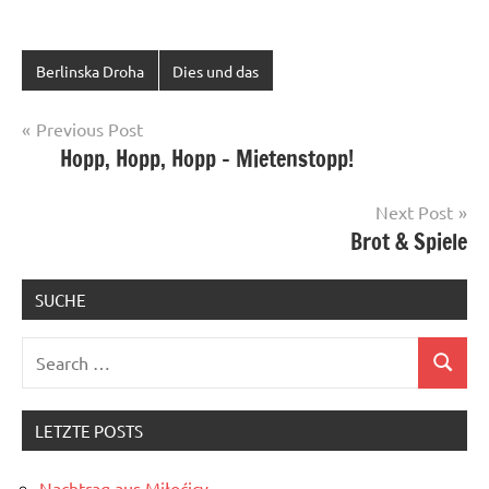
Berlinska Droha
Dies und das
Post
Previous Post
Hopp, Hopp, Hopp – Mietenstopp!
navigation
Next Post
Brot & Spiele
SUCHE
Search
Search
for:
LETZTE POSTS
Nachtrag aus Miłoćicy