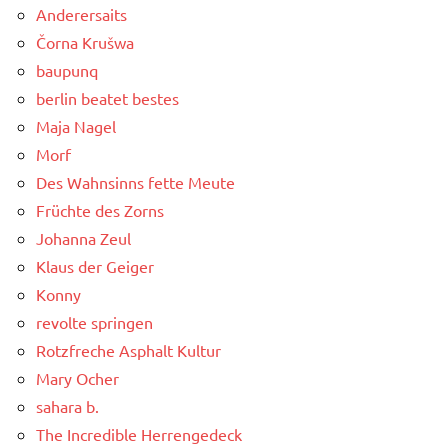
Anderersaits
Čorna Krušwa
baupunq
berlin beatet bestes
Maja Nagel
Morf
Des Wahnsinns fette Meute
Früchte des Zorns
Johanna Zeul
Klaus der Geiger
Konny
revolte springen
Rotzfreche Asphalt Kultur
Mary Ocher
sahara b.
The Incredible Herrengedeck