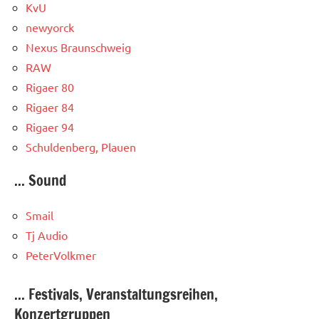
KvU
newyorck
Nexus Braunschweig
RAW
Rigaer 80
Rigaer 84
Rigaer 94
Schuldenberg, Plauen
... Sound
Smail
Tj Audio
PeterVolkmer
... Festivals, Veranstaltungsreihen,
Konzertgruppen