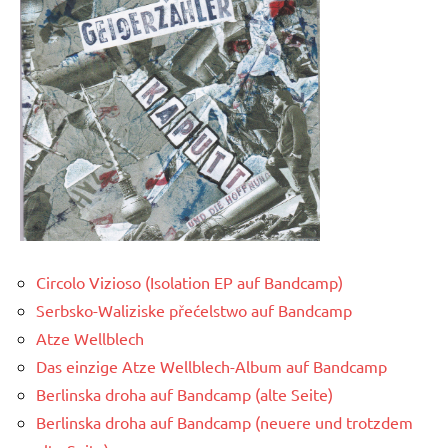
Circolo Vizioso (Isolation EP auf Bandcamp)
Serbsko-Waliziske přećelstwo auf Bandcamp
Atze Wellblech
Das einzige Atze Wellblech-Album auf Bandcamp
Berlinska droha auf Bandcamp (alte Seite)
Berlinska droha auf Bandcamp (neuere und trotzdem