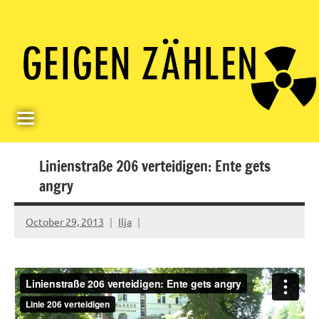
Skip
Paul
Berlin,
to
Germany
Geigerzähler
content
Linienstraße 206 verteidigen: Ente gets
angry
October 29, 2013
Ilja