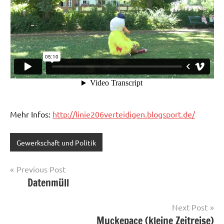
Mehr Infos:
http://linie206verteidigen.blogsport.de/
Gewerkschaft und Politik
Post
Previous Post
Datenmüll
navigation
Next Post
Muckepace (kleine Zeitreise)