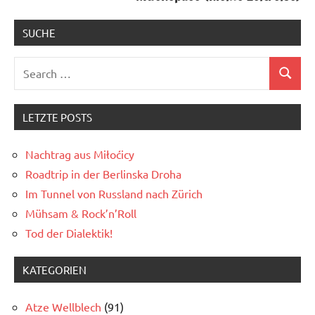
SUCHE
Search
Search
for:
LETZTE POSTS
Nachtrag aus Miłoćicy
Roadtrip in der Berlinska Droha
Im Tunnel von Russland nach Zürich
Mühsam & Rock’n’Roll
Tod der Dialektik!
KATEGORIEN
Atze Wellblech
(91)