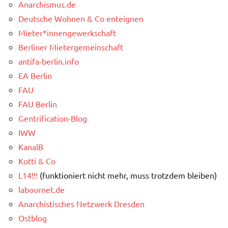
Anarchismus.de
Deutsche Wohnen & Co enteignen
Mieter*innengewerkschaft
Berliner Mietergemeinschaft
antifa-berlin.info
EA Berlin
FAU
FAU Berlin
Gentrification-Blog
IWW
KanalB
Kotti & Co
L14!!!
(funktioniert nicht mehr, muss trotzdem bleiben)
labournet.de
Anarchistisches Netzwerk Dresden
Ostblog