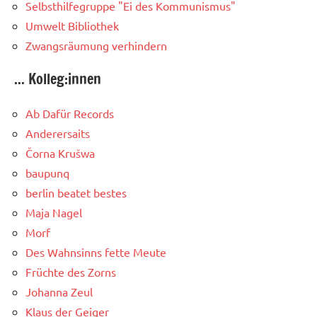
Selbsthilfegruppe "Ei des Kommunismus"
Umwelt Bibliothek
Zwangsräumung verhindern
... Kolleg:innen
Ab Dafür Records
Anderersaits
Čorna Krušwa
baupunq
berlin beatet bestes
Maja Nagel
Morf
Des Wahnsinns fette Meute
Früchte des Zorns
Johanna Zeul
Klaus der Geiger