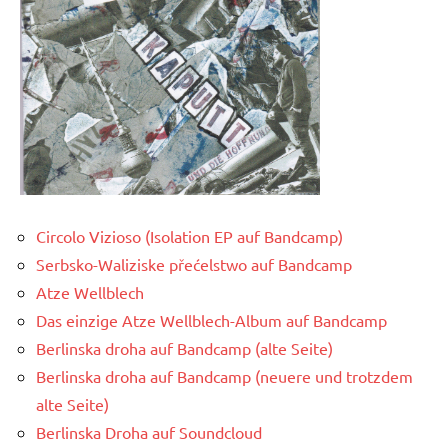
Circolo Vizioso (Isolation EP auf Bandcamp)
Serbsko-Waliziske přećelstwo auf Bandcamp
Atze Wellblech
Das einzige Atze Wellblech-Album auf Bandcamp
Berlinska droha auf Bandcamp (alte Seite)
Berlinska droha auf Bandcamp (neuere und trotzdem
alte Seite)
Berlinska Droha auf Soundcloud