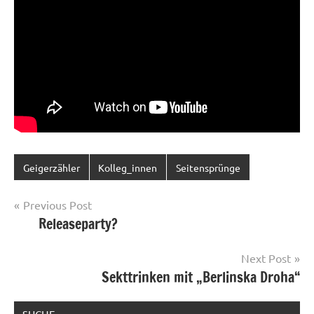
Geigerzähler
Kolleg_innen
Seitensprünge
Post
Previous Post
Releaseparty?
navigation
Next Post
Sekttrinken mit „Berlinska Droha“