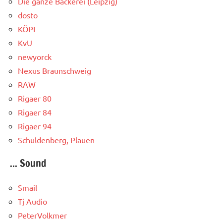
Die ganze Bäckerei (Leipzig)
dosto
KÖPI
KvU
newyorck
Nexus Braunschweig
RAW
Rigaer 80
Rigaer 84
Rigaer 94
Schuldenberg, Plauen
... Sound
Smail
Tj Audio
PeterVolkmer