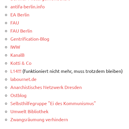
antifa-berlin.info
EA Berlin
FAU
FAU Berlin
Gentrification-Blog
IWW
KanalB
Kotti & Co
L14!!!
(funktioniert nicht mehr, muss trotzdem bleiben)
labournet.de
Anarchistisches Netzwerk Dresden
Ostblog
Selbsthilfegruppe "Ei des Kommunismus"
Umwelt Bibliothek
Zwangsräumung verhindern