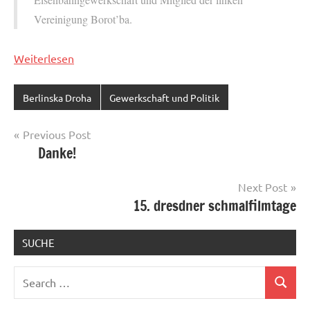
Vereinigung Borot’ba.
Weiterlesen
Berlinska Droha
Gewerkschaft und Politik
Post
Previous Post
Danke!
navigation
Next Post
15. dresdner schmalfilmtage
SUCHE
Search
Search
for: