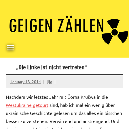
Skip
Paul
Berlin,
to
Germany
Geigerzähler
content
„Die Linke ist nicht vertreten“
January 13, 2014
Ilja
Nachdem wir letztes Jahr mit Čorna Krušwa in die
Westukraine getourt
sind, hab ich mal ein wenig über
ukrainische Geschichte gelesen um das alles ein bisschen
besser zu verstehen. Verwirrend und anstrengend. Und