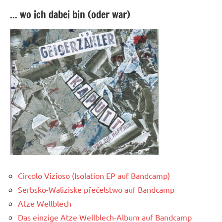
... wo ich dabei bin (oder war)
Circolo Vizioso (Isolation EP auf Bandcamp)
Serbsko-Waliziske přećelstwo auf Bandcamp
Atze Wellblech
Das einzige Atze Wellblech-Album auf Bandcamp