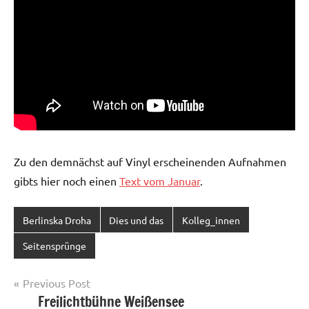
Zu den demnächst auf Vinyl erscheinenden Aufnahmen
gibts hier noch einen
Text vom Januar
.
Berlinska Droha
Dies und das
Kolleg_innen
Seitensprünge
Post
Previous Post
Freilichtbühne Weißensee
navigation