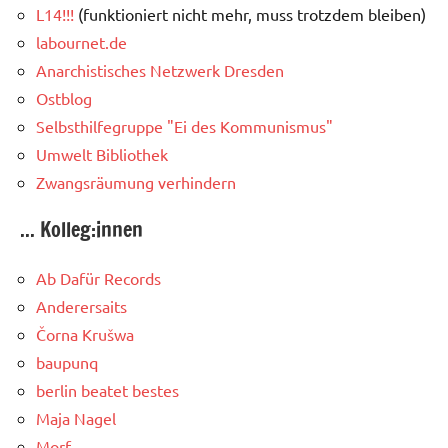
L14!!!
(funktioniert nicht mehr, muss trotzdem bleiben)
labournet.de
Anarchistisches Netzwerk Dresden
Ostblog
Selbsthilfegruppe "Ei des Kommunismus"
Umwelt Bibliothek
Zwangsräumung verhindern
... Kolleg:innen
Ab Dafür Records
Anderersaits
Čorna Krušwa
baupunq
berlin beatet bestes
Maja Nagel
Morf