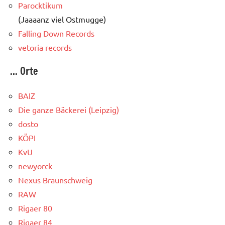
Parocktikum
(Jaaaanz viel Ostmugge)
Falling Down Records
vetoria records
... Orte
BAIZ
Die ganze Bäckerei (Leipzig)
dosto
KÖPI
KvU
newyorck
Nexus Braunschweig
RAW
Rigaer 80
Rigaer 84