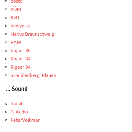
dosto
KÖPI
KvU
newyorck
Nexus Braunschweig
RAW
Rigaer 80
Rigaer 84
Rigaer 94
Schuldenberg, Plauen
... Sound
Smail
Tj Audio
PeterVolkmer