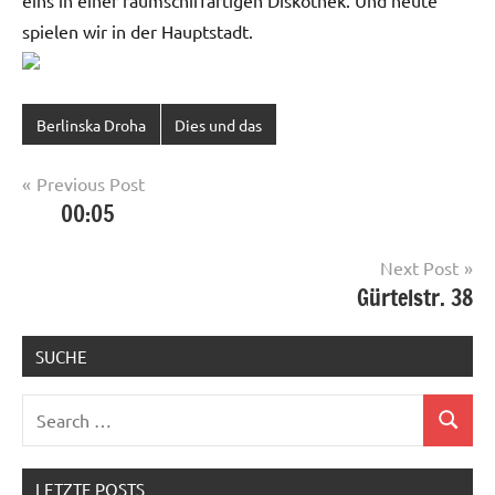
eins in einer raumschiffartigen Diskothek. Und heute
spielen wir in der Hauptstadt.
Berlinska Droha
Dies und das
Post
Previous Post
00:05
navigation
Next Post
Gürtelstr. 38
SUCHE
Search
Search
for:
LETZTE POSTS