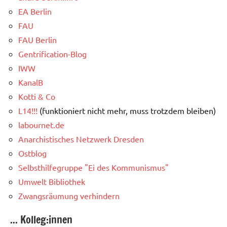
EA Berlin
FAU
FAU Berlin
Gentrification-Blog
IWW
KanalB
Kotti & Co
L14!!!
(funktioniert nicht mehr, muss trotzdem bleiben)
labournet.de
Anarchistisches Netzwerk Dresden
Ostblog
Selbsthilfegruppe "Ei des Kommunismus"
Umwelt Bibliothek
Zwangsräumung verhindern
... Kolleg:innen