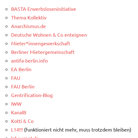
BASTA Erwerbsloseninitiative
Thema Kollektiv
Anarchismus.de
Deutsche Wohnen & Co enteignen
Mieter*innengewerkschaft
Berliner Mietergemeinschaft
antifa-berlin.info
EA Berlin
FAU
FAU Berlin
Gentrification-Blog
IWW
KanalB
Kotti & Co
L14!!!
(funktioniert nicht mehr, muss trotzdem bleiben)
labournet.de