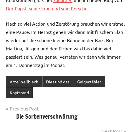
Kopfständen gibts bei
Sahara B.
und im neuen Blog von
Der Papst, seine Frau und sein Porsche
.
Nach so viel Action und Zerstörung brauchen wir erstmal
eine Pause. Im Herbst gehen wir dann mit frischem Elan
wieder auf die schöne kleine Bühne in der Baiz. Bei
Martina, Jürgen und den Elchen wird bis dahin viel
passiert sein. Was genau, verraten wir dann wie immer
am 1. Donnerstag im Monat.
Atze Wellblech
Dies und das
Geigerzähler
Kopfstand
Post
Previous Post
Die Sorbenverschwörung
navigation
Next Post