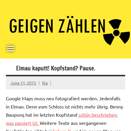
Skip
Paul
Berlin,
to
Germany
Geigerzähler
content
Elmau kaputt! Kopfstand? Pause.
June 11, 2015
Ilja
Google Maps muss neu fotografiert werden. Jedenfalls
in Elmau. Denn vom Schloss ist nichts mehr übrig. Benny
Baupunq hat im letzten Kopfstand
schön beschrieben,
was passiert ist.
Weitere Texte aus vergangenen