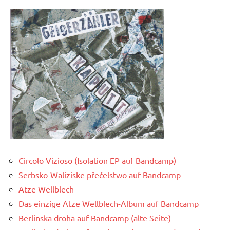
Circolo Vizioso (Isolation EP auf Bandcamp)
Serbsko-Waliziske přećelstwo auf Bandcamp
Atze Wellblech
Das einzige Atze Wellblech-Album auf Bandcamp
Berlinska droha auf Bandcamp (alte Seite)