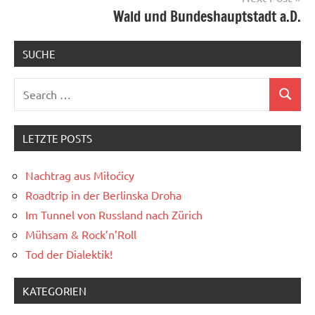
Wald und Bundeshauptstadt a.D.
SUCHE
Search
Search
for:
LETZTE POSTS
Nachtrag aus Miłoćicy
Roadtrip in der Berlinska Droha
Im Tunnel von Russland nach Zürich
Mühsam & Rock’n’Roll
Tod der Dialektik!
KATEGORIEN