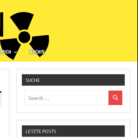
 MICH
ARCHIV
SUCHE
Search
Search
for:
LETZTE POSTS