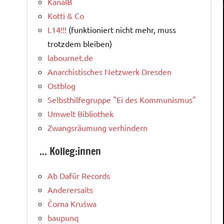
KanalB
Kotti & Co
L14!!!
(funktioniert nicht mehr, muss
trotzdem bleiben)
labournet.de
Anarchistisches Netzwerk Dresden
Ostblog
Selbsthilfegruppe "Ei des Kommunismus"
Umwelt Bibliothek
Zwangsräumung verhindern
... Kolleg:innen
Ab Dafür Records
Anderersaits
Čorna Krušwa
baupunq