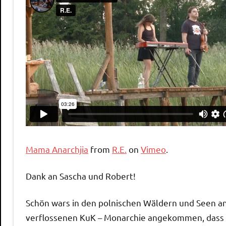
Mama Anarchjia
from
R.E.
on
Vimeo
.
Dank an Sascha und Robert!
Schön wars in den polnischen Wäldern und Seen an 
verflossenen KuK – Monarchie angekommen, dass w