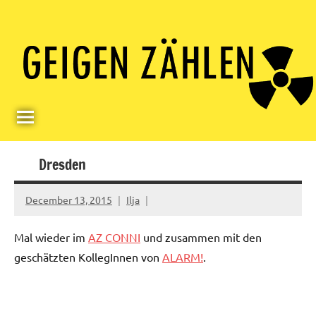
Skip
Paul
Berlin,
to
Germany
Geigerzähler
content
Dresden
December 13, 2015
Ilja
Mal wieder im
AZ CONNI
und zusammen mit den
geschätzten KollegInnen von
ALARM!
.