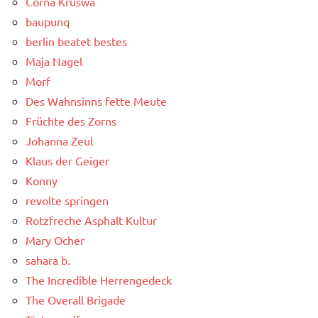
Čorna Krušwa
baupunq
berlin beatet bestes
Maja Nagel
Morf
Des Wahnsinns fette Meute
Früchte des Zorns
Johanna Zeul
Klaus der Geiger
Konny
revolte springen
Rotzfreche Asphalt Kultur
Mary Ocher
sahara b.
The Incredible Herrengedeck
The Overall Brigade