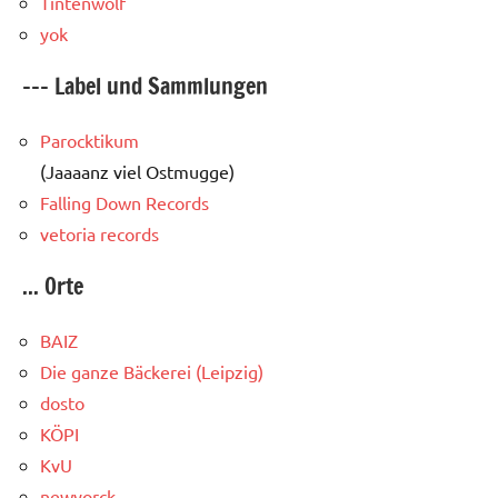
Tintenwolf
yok
--- Label und Sammlungen
Parocktikum
(Jaaaanz viel Ostmugge)
Falling Down Records
vetoria records
... Orte
BAIZ
Die ganze Bäckerei (Leipzig)
dosto
KÖPI
KvU
newyorck