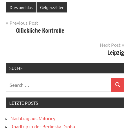
Dies und das
Geigerzähler
Post
Previous Post
Glückliche Kontrolle
navigation
Next Post
Leipzig
SUCHE
Search
Search
for:
LETZTE POSTS
Nachtrag aus Miłoćicy
Roadtrip in der Berlinska Droha