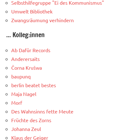
Selbsthilfegruppe "Ei des Kommunismus"
Umwelt Bibliothek
Zwangsräumung verhindern
... Kolleg:innen
Ab Dafür Records
Anderersaits
Čorna Krušwa
baupunq
berlin beatet bestes
Maja Nagel
Morf
Des Wahnsinns fette Meute
Früchte des Zorns
Johanna Zeul
Klaus der Geiger