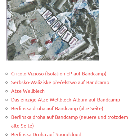
Circolo Vizioso (Isolation EP auf Bandcamp)
Serbsko-Waliziske přećelstwo auf Bandcamp
Atze Wellblech
Das einzige Atze Wellblech-Album auf Bandcamp
Berlinska droha auf Bandcamp (alte Seite)
Berlinska droha auf Bandcamp (neuere und trotzdem
alte Seite)
Berlinska Droha auf Soundcloud