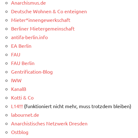
Anarchismus.de
Deutsche Wohnen & Co enteignen
Mieter*innengewerkschaft
Berliner Mietergemeinschaft
antifa-berlin.info
EA Berlin
FAU
FAU Berlin
Gentrification-Blog
IWW
KanalB
Kotti & Co
L14!!!
(funktioniert nicht mehr, muss trotzdem bleiben)
labournet.de
Anarchistisches Netzwerk Dresden
Ostblog