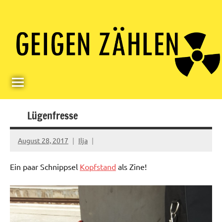
Skip
Paul
Berlin,
to
Germany
Geigerzähler
content
Lügenfresse
August 28, 2017
Ilja
Ein paar Schnippsel
Kopfstand
als Zine!