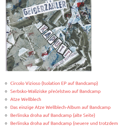
Circolo Vizioso (Isolation EP auf Bandcamp)
Serbsko-Waliziske přećelstwo auf Bandcamp
Atze Wellblech
Das einzige Atze Wellblech-Album auf Bandcamp
Berlinska droha auf Bandcamp (alte Seite)
Berlinska droha auf Bandcamp (neuere und trotzdem