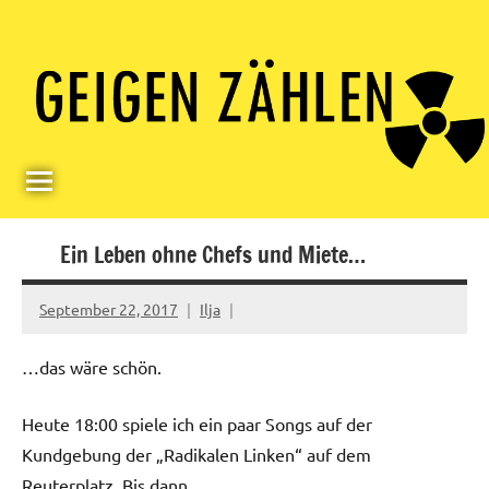
Skip
Paul
Berlin,
to
Germany
Geigerzähler
content
Ein Leben ohne Chefs und Miete…
September 22, 2017
Ilja
…das wäre schön.
Heute 18:00 spiele ich ein paar Songs auf der
Kundgebung der „Radikalen Linken“ auf dem
Reuterplatz. Bis dann.