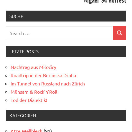
Rigaer 94 Hoffest
SUCHE
Search
Search
for:
LETZTE POSTS
Nachtrag aus Miłoćicy
Roadtrip in der Berlinska Droha
Im Tunnel von Russland nach Zürich
Mühsam & Rock’n’Roll
Tod der Dialektik!
KATEGORIEN
Atze Wellblech
(91)