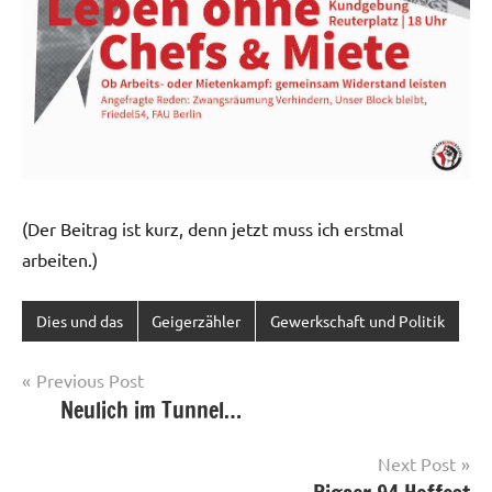
(Der Beitrag ist kurz, denn jetzt muss ich erstmal
arbeiten.)
Dies und das
Geigerzähler
Gewerkschaft und Politik
Post
Previous Post
Neulich im Tunnel…
navigation
Next Post