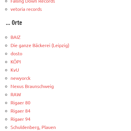
Falling Down Records
vetoria records
... Orte
BAIZ
Die ganze Bäckerei (Leipzig)
dosto
KÖPI
KvU
newyorck
Nexus Braunschweig
RAW
Rigaer 80
Rigaer 84
Rigaer 94
Schuldenberg, Plauen