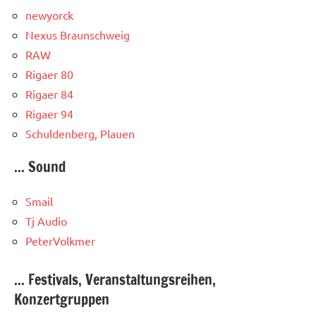
newyorck
Nexus Braunschweig
RAW
Rigaer 80
Rigaer 84
Rigaer 94
Schuldenberg, Plauen
... Sound
Smail
Tj Audio
PeterVolkmer
... Festivals, Veranstaltungsreihen,
Konzertgruppen