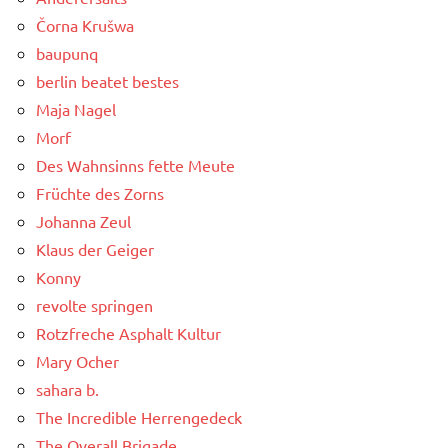
Čorna Krušwa
baupunq
berlin beatet bestes
Maja Nagel
Morf
Des Wahnsinns fette Meute
Früchte des Zorns
Johanna Zeul
Klaus der Geiger
Konny
revolte springen
Rotzfreche Asphalt Kultur
Mary Ocher
sahara b.
The Incredible Herrengedeck
The Overall Brigade