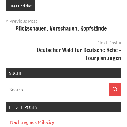
Dies und das
Post
Previous Post
Rückschauen, Vorschauen, Kopfstände
navigation
Next Post
Deutscher Wald für Deutsche Rehe –
Tourplanungen
SUCHE
Search
Search
for:
LETZTE POSTS
Nachtrag aus Miłoćicy