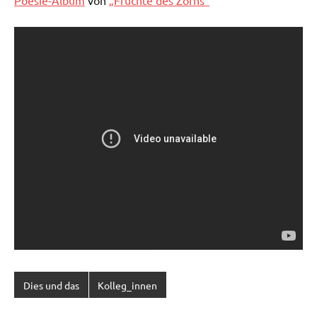
Poesie-Album
von
„Früchte des Zorns“
Dies und das
Kolleg_innen