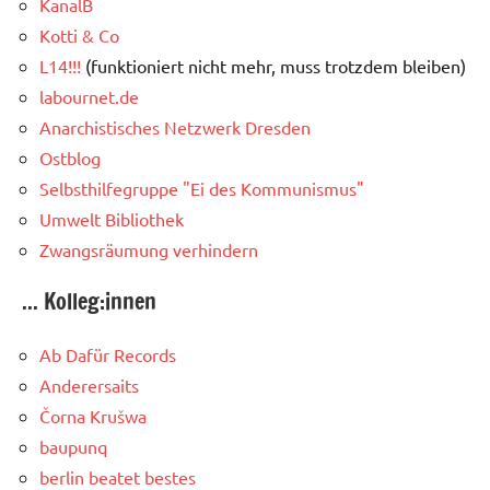
KanalB
Kotti & Co
L14!!!
(funktioniert nicht mehr, muss trotzdem bleiben)
labournet.de
Anarchistisches Netzwerk Dresden
Ostblog
Selbsthilfegruppe "Ei des Kommunismus"
Umwelt Bibliothek
Zwangsräumung verhindern
... Kolleg:innen
Ab Dafür Records
Anderersaits
Čorna Krušwa
baupunq
berlin beatet bestes