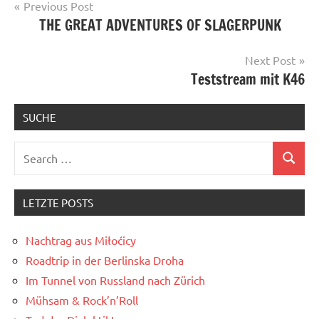
Post
Previous Post
THE GREAT ADVENTURES OF SLAGERPUNK
navigation
Next Post
Teststream mit K46
SUCHE
Search
Search
for:
LETZTE POSTS
Nachtrag aus Miłoćicy
Roadtrip in der Berlinska Droha
Im Tunnel von Russland nach Zürich
Mühsam & Rock’n’Roll