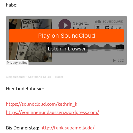
habe:
Geigerzaehler
·
Kopfstand Nr. 48 – Trailer
Hier findet ihr sie:
https://soundcloud.com/kathrin_k
https://voninnenundaussen.wordpress.com/
Bis Donnerstag:
http://funk.supamolly.de/