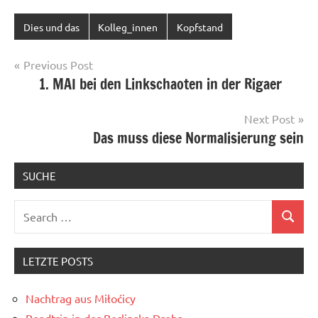
Dies und das
Kolleg_innen
Kopfstand
Post
Previous Post
1. MAI bei den Linkschaoten in der Rigaer
navigation
Next Post
Das muss diese Normalisierung sein
SUCHE
Search
Search
for:
LETZTE POSTS
Nachtrag aus Miłoćicy
Roadtrip in der Berlinska Droha