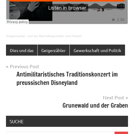
Geigerzaehler
·
Auf der Reichsflugscheibe zum Frieden
Dies und das
Geigerzähler
Gewerkschaft und Politik
Post
Previous Post
Antimilitaristisches Traditionskonzert im
navigation
preussischen Disneyland
Next Post
Grunewald und der Graben
SUCHE