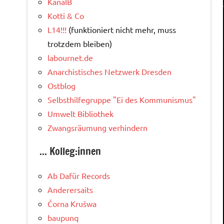
KanalB
Kotti & Co
L14!!!
(funktioniert nicht mehr, muss
trotzdem bleiben)
labournet.de
Anarchistisches Netzwerk Dresden
Ostblog
Selbsthilfegruppe "Ei des Kommunismus"
Umwelt Bibliothek
Zwangsräumung verhindern
... Kolleg:innen
Ab Dafür Records
Anderersaits
Čorna Krušwa
baupunq