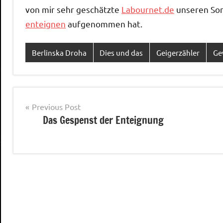
von mir sehr geschätzte
Labournet.de
unseren Son
enteignen
aufgenommen hat.
Berlinska Droha
Dies und das
Geigerzähler
Ge
Post
Previous Post
Das Gespenst der Enteignung
navigation