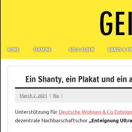
Skip
to
content
Paul
Berlin,
Germany
Geigerzähler
HOME
TERMINE
SOLO-ALBEN
BANDS & PR
Ein Shanty, ein Plakat und ein a
March 2, 2021
Ilja
Unterstützung für
Deutsche Wohnen & Co Enteig
dezentrale Nachbarschaftschor
„Enteignung Ultra