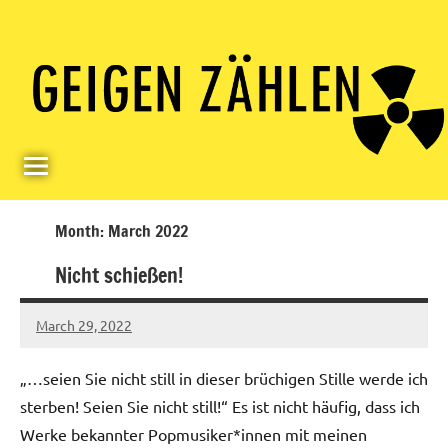
Skip
Paul
Berlin,
to
Germany
Geigerzähler
content
Month:
March 2022
Nicht schießen!
March 29, 2022
Ilja
No
comments
„…seien Sie nicht still in dieser brüchigen Stille werde ich
sterben! Seien Sie nicht still!“ Es ist nicht häufig, dass ich
Werke bekannter Popmusiker*innen mit meinen