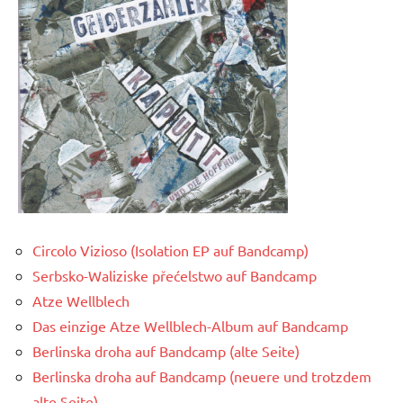
Circolo Vizioso (Isolation EP auf Bandcamp)
Serbsko-Waliziske přećelstwo auf Bandcamp
Atze Wellblech
Das einzige Atze Wellblech-Album auf Bandcamp
Berlinska droha auf Bandcamp (alte Seite)
Berlinska droha auf Bandcamp (neuere und trotzdem
alte Seite)