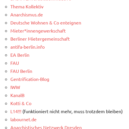
Thema Kollektiv
Anarchismus.de
Deutsche Wohnen & Co enteignen
Mieter*innengewerkschaft
Berliner Mietergemeinschaft
antifa-berlin.info
EA Berlin
FAU
FAU Berlin
Gentrification-Blog
IWW
KanalB
Kotti & Co
L14!!!
(funktioniert nicht mehr, muss trotzdem bleiben)
labournet.de
Anarchistisches Netzwerk Dresden