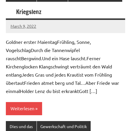
Kriegslenz
March 9, 2022
Ilja
Goldner erster MaientagFrühling, Sonne,
VogelschlagDurch die Tannenwipfel
rauschtBergwind.Und ein Hase lauscht.Ferner
Kirchenglocken Klangschwingt verträumt den Wald
entlangJedes Gras und jedes Krautist vom Frühling
übertautFrieden atmet berg und Tal…Aber Friede war
einmalHolder Lenz du bist erkranktGott […]
Weiterlesen
Dies und das
Gewerkschaft und Politik