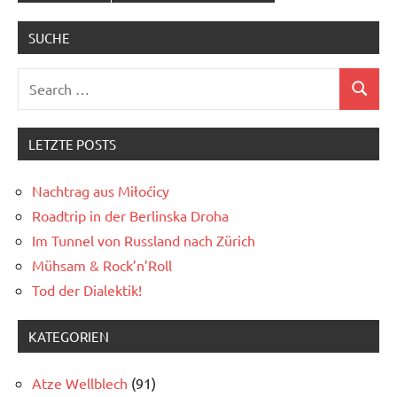
SUCHE
Search
Search
for:
LETZTE POSTS
Nachtrag aus Miłoćicy
Roadtrip in der Berlinska Droha
Im Tunnel von Russland nach Zürich
Mühsam & Rock’n’Roll
Tod der Dialektik!
KATEGORIEN
Atze Wellblech
(91)