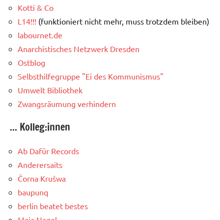
Kotti & Co
L14!!!
(funktioniert nicht mehr, muss trotzdem bleiben)
labournet.de
Anarchistisches Netzwerk Dresden
Ostblog
Selbsthilfegruppe "Ei des Kommunismus"
Umwelt Bibliothek
Zwangsräumung verhindern
... Kolleg:innen
Ab Dafür Records
Anderersaits
Čorna Krušwa
baupunq
berlin beatet bestes
Maja Nagel