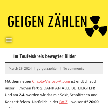
Skip
Paul
Berlin,
to
Germany
Geigerzähler
content
Im Teufelskreis bewegter Bilder
March 29, 2024
geigerzaehler
No comments
Mit dem neuen
Circolo-Vizioso-Album
ist endlich auch
unser Filmchen fertig. DANK AN ALLE BETEILIGTEN!
Und am
2.4.
werden wir das mit Sekt, Schnittchen und
Konzert feiern. Natürlich in der
BAIZ
– wo sonst?
20:00