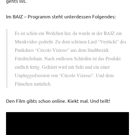
gehts los.
Im BAIZ – Programm steht unterdessen Folgendes:
Es ist schön ein Weilchen her, da wurde in der BAIZ ein
Musikvideo gedreht. Zu dem schönen Lied “Verrückt” des
Punkduos “Circolo Vizioso” aus dem Stadtbezirk
Friedrichshain. Nach endlosen Schleifen ist das Produkt
endlich fertig. Gefeiert wird mit Sekt und ein einer
Unpluggedversion von “Circolo Vizioso”. Und dem
Filmchen natürlich.
Den Film gibts schon online. Kiekt mal. Und teilt!