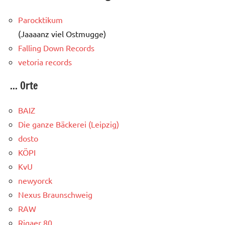
Parocktikum
(Jaaaanz viel Ostmugge)
Falling Down Records
vetoria records
... Orte
BAIZ
Die ganze Bäckerei (Leipzig)
dosto
KÖPI
KvU
newyorck
Nexus Braunschweig
RAW
Rigaer 80