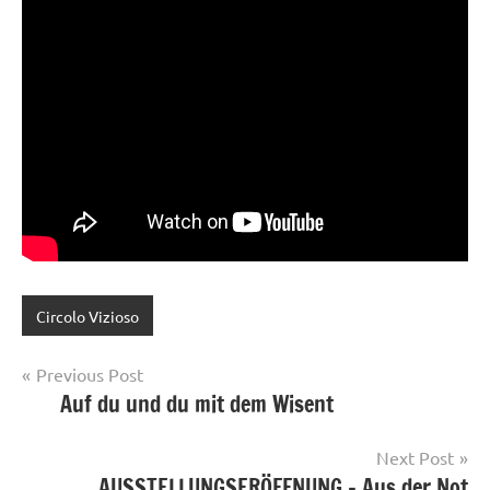
Circolo Vizioso
Post
Previous Post
Auf du und du mit dem Wisent
navigation
Next Post
AUSSTELLUNGSERÖFFNUNG – Aus der Not