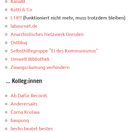
KanalB
Kotti & Co
L14!!!
(funktioniert nicht mehr, muss trotzdem bleiben)
labournet.de
Anarchistisches Netzwerk Dresden
Ostblog
Selbsthilfegruppe "Ei des Kommunismus"
Umwelt Bibliothek
Zwangsräumung verhindern
... Kolleg:innen
Ab Dafür Records
Anderersaits
Čorna Krušwa
baupunq
berlin beatet bestes