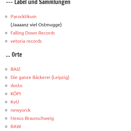
--- Label und Sammlungen
Parocktikum
(Jaaaanz viel Ostmugge)
Falling Down Records
vetoria records
... Orte
BAIZ
Die ganze Bäckerei (Leipzig)
dosto
KÖPI
KvU
newyorck
Nexus Braunschweig
RAW