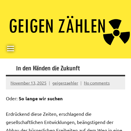
Skip
Paul
Berlin,
to
Germany
Geigerzähler
content
In den Händen die Zukunft
November 13, 2025
geigerzaehler
No comments
Oder:
So lange wir suchen
Erdrückend diese Zeiten, erschlagend die
gesellschaftlichen Entwicklungen, beängstigend der
Abbau der bürgerlichen Freiheiten auf dem Weg in eine