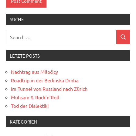
SUCHE
Search
Search
for:
LETZTE POSTS
Nachtrag aus Miłoćicy
Roadtrip in der Berlinska Droha
Im Tunnel von Russland nach Zürich
Mühsam & Rock’n’Roll
Tod der Dialektik!
KATEGORIEN