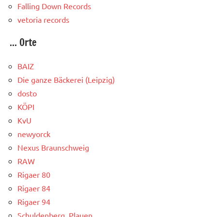
Falling Down Records
vetoria records
... Orte
BAIZ
Die ganze Bäckerei (Leipzig)
dosto
KÖPI
KvU
newyorck
Nexus Braunschweig
RAW
Rigaer 80
Rigaer 84
Rigaer 94
Schuldenberg, Plauen