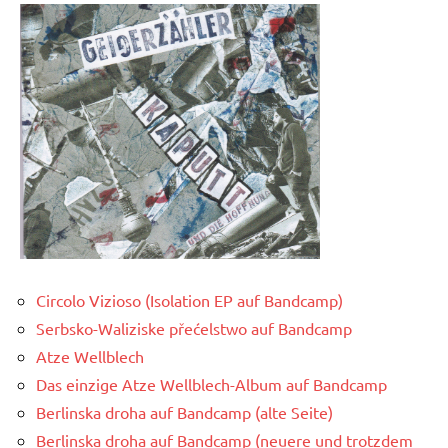
Circolo Vizioso (Isolation EP auf Bandcamp)
Serbsko-Waliziske přećelstwo auf Bandcamp
Atze Wellblech
Das einzige Atze Wellblech-Album auf Bandcamp
Berlinska droha auf Bandcamp (alte Seite)
Berlinska droha auf Bandcamp (neuere und trotzdem