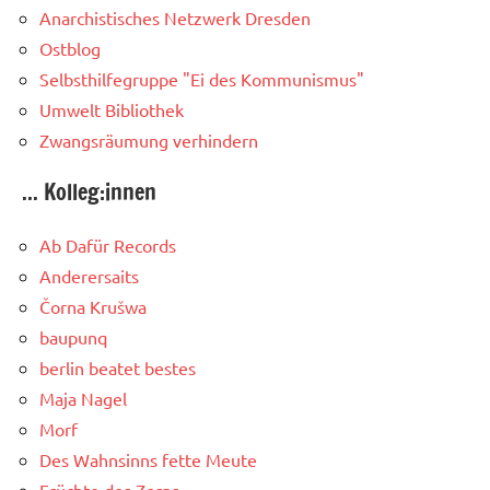
Anarchistisches Netzwerk Dresden
Ostblog
Selbsthilfegruppe "Ei des Kommunismus"
Umwelt Bibliothek
Zwangsräumung verhindern
... Kolleg:innen
Ab Dafür Records
Anderersaits
Čorna Krušwa
baupunq
berlin beatet bestes
Maja Nagel
Morf
Des Wahnsinns fette Meute
Früchte des Zorns