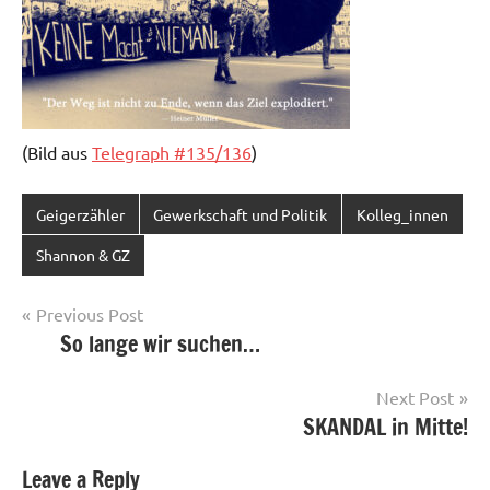
(Bild aus
Telegraph #135/136
)
Geigerzähler
Gewerkschaft und Politik
Kolleg_innen
Shannon & GZ
Post
Previous Post
So lange wir suchen…
navigation
Next Post
SKANDAL in Mitte!
Leave a Reply