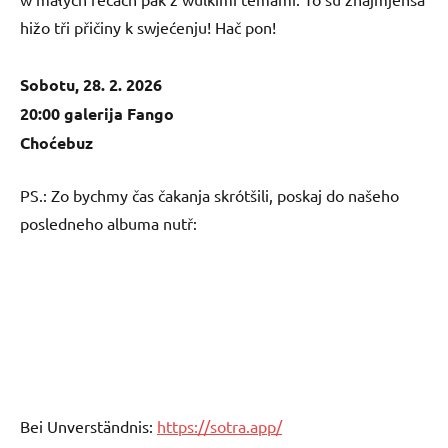
hižo tři přičiny k swjećenju! Hač pon!
Sobotu, 28. 2. 2026
20:00 galerija Fango
Choćebuz
PS.: Zo bychmy čas čakanja skrótšili, poskaj do našeho
posledneho albuma nutř:
Bei Unverständnis:
https://sotra.app/