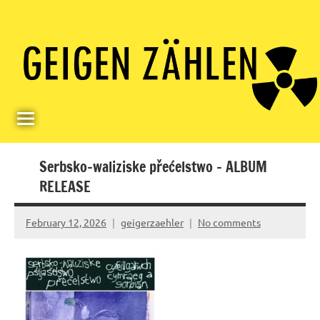
Skip
Paul
Berlin,
to
Germany
Geigerzähler
content
Serbsko-waliziske přećelstwo – ALBUM
RELEASE
February 12, 2026
geigerzaehler
No comments