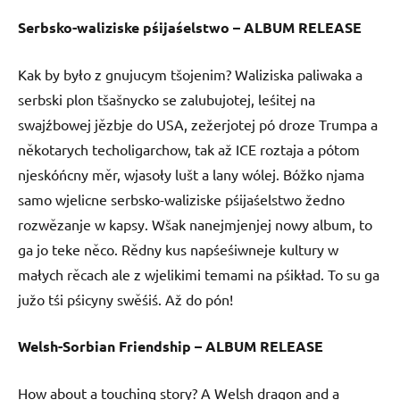
Serbsko-waliziske pśijaśelstwo – ALBUM RELEASE
Kak by było z gnujucym tšojenim? Waliziska paliwaka a
serbski plon tšašnycko se zalubujotej, leśitej na
swajźbowej jězbje do USA, zežerjotej pó droze Trumpa a
někotarych techoligarchow, tak až ICE roztaja a pótom
njeskóńcny měr, wjasoły lušt a lany wólej. Bóžko njama
samo wjelicne serbsko-waliziske pśijaśelstwo žedno
rozwězanje w kapsy. Wšak nanejmjenjej nowy album, to
ga jo teke něco. Rědny kus napśeśiwneje kultury w
małych rěcach ale z wjelikimi temami na pśikład. To su ga
južo tśi pśicyny swěśiś. Až do pón!
Welsh-Sorbian Friendship – ALBUM RELEASE
How about a touching story? A Welsh dragon and a