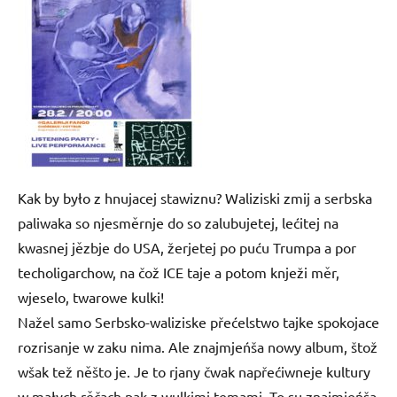
Kak by było z hnujacej stawiznu? Waliziski zmij a serbska
paliwaka so njesměrnje do so zalubujetej, lećitej na
kwasnej jězbje do USA, žerjetej po puću Trumpa a por
techoligarchow, na čož ICE taje a potom knježi měr,
wjeselo, twarowe kulki!
Nažel samo Serbsko-waliziske přećelstwo tajke spokojace
rozrisanje w zaku nima. Ale znajmjeńša nowy album, štož
wšak tež něšto je. Je to rjany čwak napřećiwneje kultury
w małych rěčach pak z wulkimi temami. To su znajmjeńša