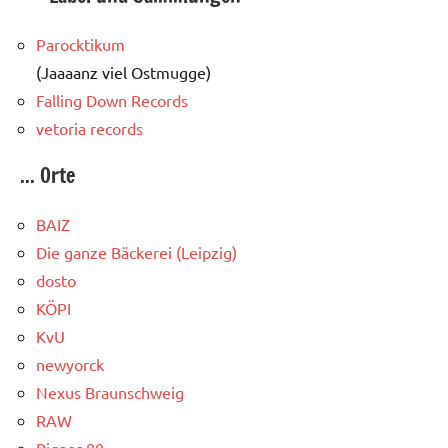
Parocktikum
(Jaaaanz viel Ostmugge)
Falling Down Records
vetoria records
... Orte
BAIZ
Die ganze Bäckerei (Leipzig)
dosto
KÖPI
KvU
newyorck
Nexus Braunschweig
RAW
Rigaer 80