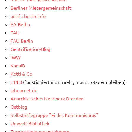
Berliner Mietergemeinschaft
antifa-berlin.info
EA Berlin
FAU
FAU Berlin
Gentrification-Blog
IWW
KanalB
Kotti & Co
L14!!!
(funktioniert nicht mehr, muss trotzdem bleiben)
labournet.de
Anarchistisches Netzwerk Dresden
Ostblog
Selbsthilfegruppe "Ei des Kommunismus"
Umwelt Bibliothek
Zwangsräumung verhindern