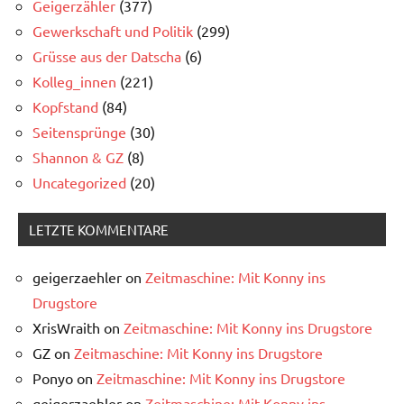
Geigerzähler
(377)
Gewerkschaft und Politik
(299)
Grüsse aus der Datscha
(6)
Kolleg_innen
(221)
Kopfstand
(84)
Seitensprünge
(30)
Shannon & GZ
(8)
Uncategorized
(20)
LETZTE KOMMENTARE
geigerzaehler
on
Zeitmaschine: Mit Konny ins
Drugstore
XrisWraith
on
Zeitmaschine: Mit Konny ins Drugstore
GZ
on
Zeitmaschine: Mit Konny ins Drugstore
Ponyo
on
Zeitmaschine: Mit Konny ins Drugstore
geigerzaehler
on
Zeitmaschine: Mit Konny ins