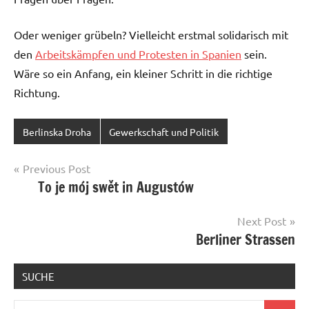
Oder weniger grübeln? Vielleicht erstmal solidarisch mit
den
Arbeitskämpfen und Protesten in Spanien
sein.
Wäre so ein Anfang, ein kleiner Schritt in die richtige
Richtung.
Berlinska Droha
Gewerkschaft und Politik
Post
Previous Post
To je mój swět in Augustów
navigation
Next Post
Berliner Strassen
SUCHE
Search