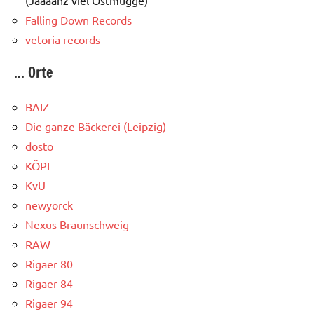
(Jaaaanz viel Ostmugge)
Falling Down Records
vetoria records
... Orte
BAIZ
Die ganze Bäckerei (Leipzig)
dosto
KÖPI
KvU
newyorck
Nexus Braunschweig
RAW
Rigaer 80
Rigaer 84
Rigaer 94