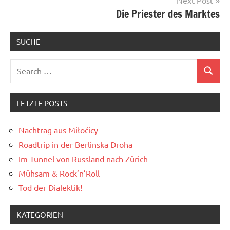
Die Priester des Marktes
SUCHE
Search
Search
for:
LETZTE POSTS
Nachtrag aus Miłoćicy
Roadtrip in der Berlinska Droha
Im Tunnel von Russland nach Zürich
Mühsam & Rock’n’Roll
Tod der Dialektik!
KATEGORIEN