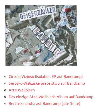
Circolo Vizioso (Isolation EP auf Bandcamp)
Serbsko-Waliziske přećelstwo auf Bandcamp
Atze Wellblech
Das einzige Atze Wellblech-Album auf Bandcamp
Berlinska droha auf Bandcamp (alte Seite)