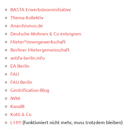
BASTA Erwerbsloseninitiative
Thema Kollektiv
Anarchismus.de
Deutsche Wohnen & Co enteignen
Mieter*innengewerkschaft
Berliner Mietergemeinschaft
antifa-berlin.info
EA Berlin
FAU
FAU Berlin
Gentrification-Blog
IWW
KanalB
Kotti & Co
L14!!!
(funktioniert nicht mehr, muss trotzdem bleiben)