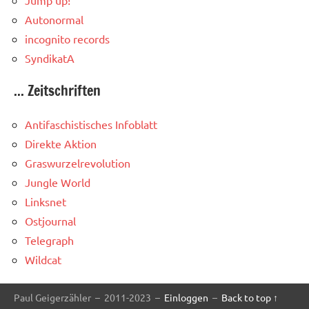
Jump up!
Autonormal
incognito records
SyndikatA
... Zeitschriften
Antifaschistisches Infoblatt
Direkte Aktion
Graswurzelrevolution
Jungle World
Linksnet
Ostjournal
Telegraph
Wildcat
Paul Geigerzähler – 2011-2023 –
Einloggen
–
Back to top ↑