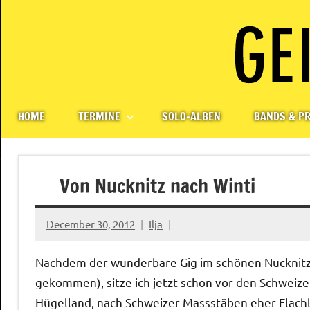
Skip
to
content
Paul
Berlin,
Germany
Geigerzähler
HOME
TERMINE
SOLO-ALBEN
BANDS & PR
Von Nucknitz nach Winti
December 30, 2012
Ilja
Nachdem der wunderbare Gig im schönen Nucknitz g
gekommen), sitze ich jetzt schon vor den Schweizer
Hügelland, nach Schweizer Massstäben eher Flachla