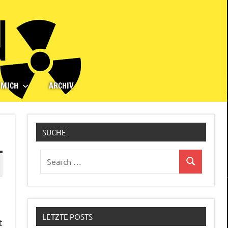
 MICH
ARCHIV
SUCHE
Search
Search
for:
LETZTE POSTS
t