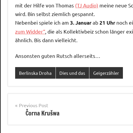
mit der Hilfe von Thomas
(TJ Audio)
meine neue So
wird. Bin selbst ziemlich gespannt.
Nebenbei spiele ich am
ab
noch ei
3. Januar
21 Uhr
zum Widder“
, die als Kollektivbeiz schon länger ex
ähnlich. Bis dann vielleicht.
Ansonsten guten Rutsch allerseits…
Berlinska Droha
Dies und das
Geigerzähler
Post
Previous Post
Čorna Krušwa
navigation