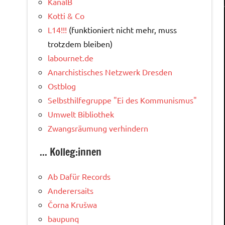
KanalB
Kotti & Co
L14!!!
(funktioniert nicht mehr, muss
trotzdem bleiben)
labournet.de
Anarchistisches Netzwerk Dresden
Ostblog
Selbsthilfegruppe "Ei des Kommunismus"
Umwelt Bibliothek
Zwangsräumung verhindern
... Kolleg:innen
Ab Dafür Records
Anderersaits
Čorna Krušwa
baupunq