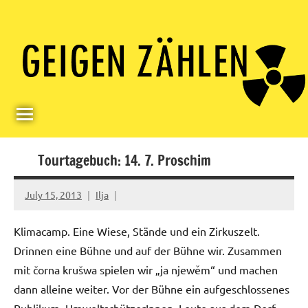
Skip
Paul
Berlin,
to
Germany
Geigerzähler
content
Tourtagebuch: 14. 7. Proschim
July 15, 2013
Ilja
Klimacamp. Eine Wiese, Stände und ein Zirkuszelt.
Drinnen eine Bühne und auf der Bühne wir. Zusammen
mit čorna krušwa spielen wir „ja njewěm“ und machen
dann alleine weiter. Vor der Bühne ein aufgeschlossenes