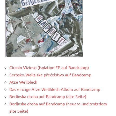
Circolo Vizioso (Isolation EP auf Bandcamp)
Serbsko-Waliziske přećelstwo auf Bandcamp
Atze Wellblech
Das einzige Atze Wellblech-Album auf Bandcamp
Berlinska droha auf Bandcamp (alte Seite)
Berlinska droha auf Bandcamp (neuere und trotzdem
alte Seite)