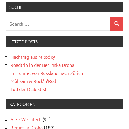
SUCHE
Search
Search
for:
LETZTE POSTS
Nachtrag aus Miłoćicy
Roadtrip in der Berlinska Droha
Im Tunnel von Russland nach Zürich
Mühsam & Rock’n’Roll
Tod der Dialektik!
KATEGORIEN
Atze Wellblech
(91)
Berlinska Droha
(189)