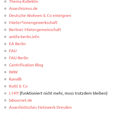
Thema Kollektiv
Anarchismus.de
Deutsche Wohnen & Co enteignen
Mieter*innengewerkschaft
Berliner Mietergemeinschaft
antifa-berlin.info
EA Berlin
FAU
FAU Berlin
Gentrification-Blog
IWW
KanalB
Kotti & Co
L14!!!
(funktioniert nicht mehr, muss trotzdem bleiben)
labournet.de
Anarchistisches Netzwerk Dresden