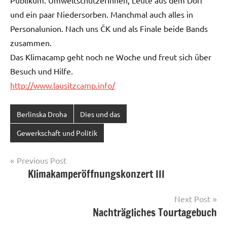
Publikum. UmweltschützerInnen, Leute aus dem Dorf
und ein paar Niedersorben. Manchmal auch alles in
Personalunion. Nach uns ČK und als Finale beide Bands
zusammen.
Das Klimacamp geht noch ne Woche und freut sich über
Besuch und Hilfe.
http://www.lausitzcamp.info/
Berlinska Droha
Dies und das
Gewerkschaft und Politik
Post
Previous Post
Klimakamperöffnungskonzert III
navigation
Next Post
Nachträgliches Tourtagebuch