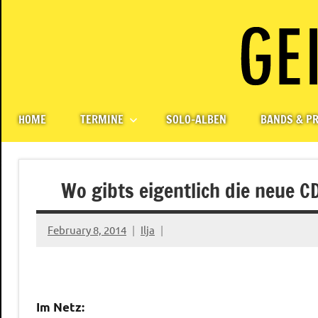
Skip
to
content
Paul
Berlin,
Germany
Geigerzähler
HOME
TERMINE
SOLO-ALBEN
BANDS & PR
Wo gibts eigentlich die neue C
February 8, 2014
Ilja
Im Netz: