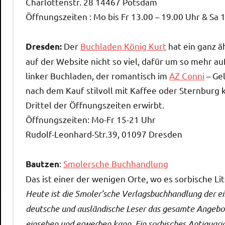
Charlottenstr. 28 14467 Potsdam
Öffnungszeiten : Mo bis Fr 13.00 – 19.00 Uhr & Sa 
Der
Buchladen König Kurt
hat ein ganz ä
Dresden:
auf der Website nicht so viel, dafür um so mehr a
linker Buchladen, der romantisch im
AZ Conni
– Gel
nach dem Kauf stilvoll mit Kaffee oder Sternburg
Drittel der Öffnungszeiten erwirbt.
Öffnungszeiten: Mo-Fr 15-21 Uhr
Rudolf-Leonhard-Str.39, 01097 Dresden
:
Smolersche Buchhandlung
Bautzen
Das ist einer der wenigen Orte, wo es sorbische Li
Heute ist die Smoler’sche Verlagsbuchhandlung der ein
deutsche und ausländische Leser das gesamte Angebot 
einsehen und erwerben kann. Ein sorbisches Antiquari