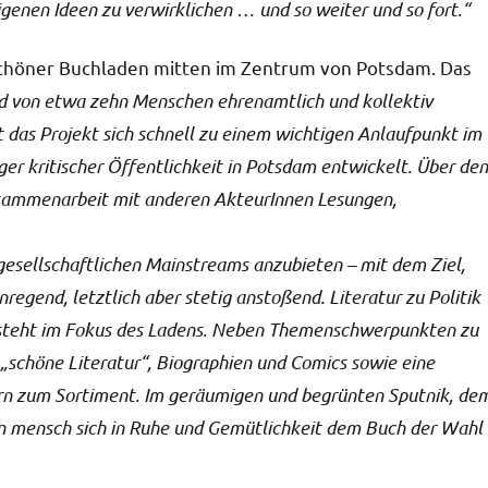
genen Ideen zu verwirklichen … und so weiter und so fort.“
 schöner Buchladen mitten im Zentrum von Potsdam. Das
d von etwa zehn Menschen ehrenamtlich und kollektiv
t das Projekt sich schnell zu einem wichtigen Anlaufpunkt im
ger kritischer Öffentlichkeit in Potsdam entwickelt. Über den
usammenarbeit mit anderen AkteurInnen Lesungen,
 gesellschaftlichen Mainstreams anzubieten – mit dem Ziel,
regend, letztlich aber stetig anstoßend. Literatur zu Politik
te steht im Fokus des Ladens. Neben Themenschwerpunkten zu
 „schöne Literatur“, Biographien und Comics sowie eine
ern zum Sortiment. Im geräumigen und begrünten Sputnik, de
n mensch sich in Ruhe und Gemütlichkeit dem Buch der Wahl