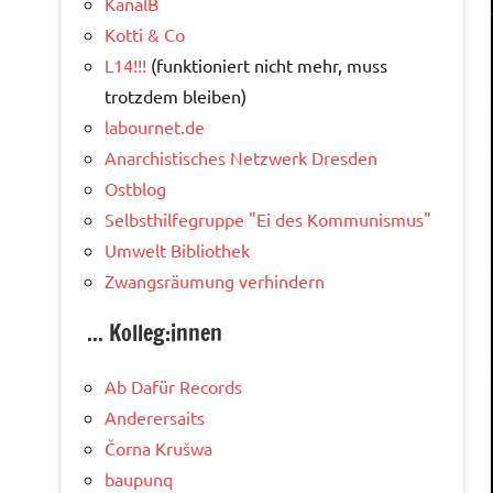
KanalB
Kotti & Co
L14!!!
(funktioniert nicht mehr, muss
trotzdem bleiben)
labournet.de
Anarchistisches Netzwerk Dresden
Ostblog
Selbsthilfegruppe "Ei des Kommunismus"
Umwelt Bibliothek
Zwangsräumung verhindern
... Kolleg:innen
Ab Dafür Records
Anderersaits
Čorna Krušwa
baupunq