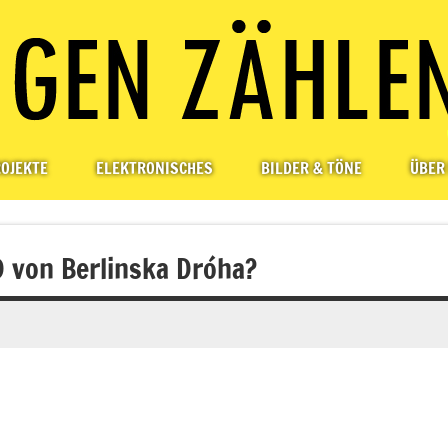
OJEKTE
ELEKTRONISCHES
BILDER & TÖNE
ÜBER
D von Berlinska Dróha?