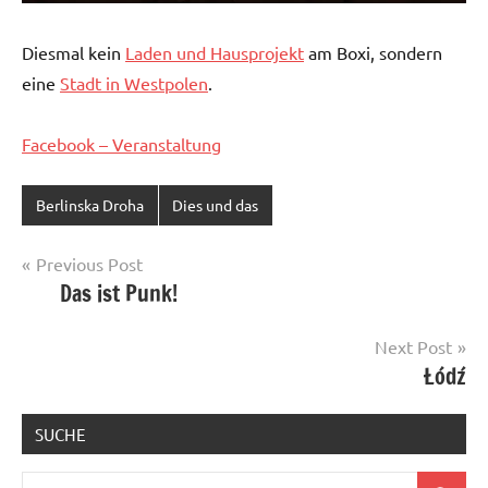
Diesmal kein
Laden und Hausprojekt
am Boxi, sondern
eine
Stadt in Westpolen
.
Facebook – Veranstaltung
Berlinska Droha
Dies und das
Post
Previous Post
Das ist Punk!
navigation
Next Post
Łódź
SUCHE
Search