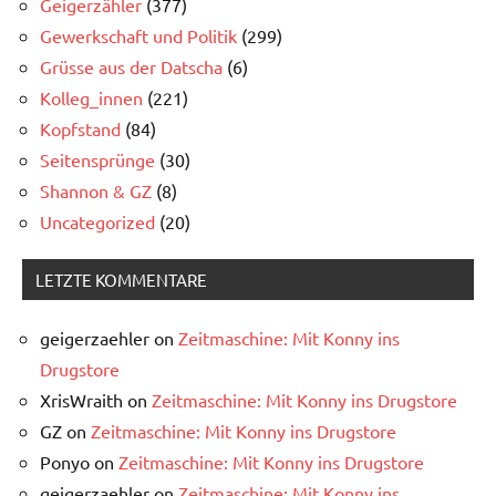
Geigerzähler
(377)
Gewerkschaft und Politik
(299)
Grüsse aus der Datscha
(6)
Kolleg_innen
(221)
Kopfstand
(84)
Seitensprünge
(30)
Shannon & GZ
(8)
Uncategorized
(20)
LETZTE KOMMENTARE
geigerzaehler
on
Zeitmaschine: Mit Konny ins
Drugstore
XrisWraith
on
Zeitmaschine: Mit Konny ins Drugstore
GZ
on
Zeitmaschine: Mit Konny ins Drugstore
Ponyo
on
Zeitmaschine: Mit Konny ins Drugstore
geigerzaehler
on
Zeitmaschine: Mit Konny ins