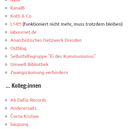
KanalB
Kotti & Co
L14!!!
(funktioniert nicht mehr, muss trotzdem bleiben)
labournet.de
Anarchistisches Netzwerk Dresden
Ostblog
Selbsthilfegruppe "Ei des Kommunismus"
Umwelt Bibliothek
Zwangsräumung verhindern
... Kolleg:innen
Ab Dafür Records
Anderersaits
Čorna Krušwa
baupunq