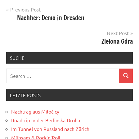
Post
Previous Post
Nachher: Demo in Dresden
navigation
Next Post
Zielona Góra
SUCHE
Search
Search
for:
LETZTE POSTS
Nachtrag aus Miłoćicy
Roadtrip in der Berlinska Droha
Im Tunnel von Russland nach Zürich
Mühsam & Rock’n’Roll