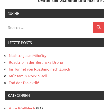
Center der Schande und Mario P.
SUCHE
Search
Search
for:
LETZTE POSTS
Nachtrag aus Miłoćicy
Roadtrip in der Berlinska Droha
Im Tunnel von Russland nach Zürich
Mühsam & Rock’n’Roll
Tod der Dialektik!
KATEGORIEN
Atze Wellblech
(91)