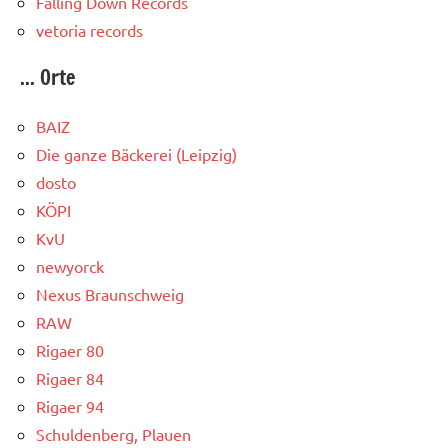
Falling Down Records
vetoria records
... Orte
BAIZ
Die ganze Bäckerei (Leipzig)
dosto
KÖPI
KvU
newyorck
Nexus Braunschweig
RAW
Rigaer 80
Rigaer 84
Rigaer 94
Schuldenberg, Plauen