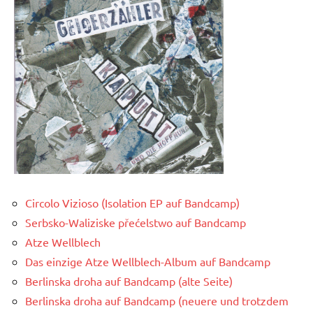
Circolo Vizioso (Isolation EP auf Bandcamp)
Serbsko-Waliziske přećelstwo auf Bandcamp
Atze Wellblech
Das einzige Atze Wellblech-Album auf Bandcamp
Berlinska droha auf Bandcamp (alte Seite)
Berlinska droha auf Bandcamp (neuere und trotzdem