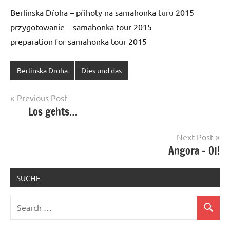
Berlinska Dŕoha – přihoty na samahonka turu 2015
przygotowanie – samahonka tour 2015
preparation for samahonka tour 2015
Berlinska Droha
Dies und das
Post
Previous Post
Los gehts…
navigation
Next Post
Angora – OI!
SUCHE
Search
Search
for: