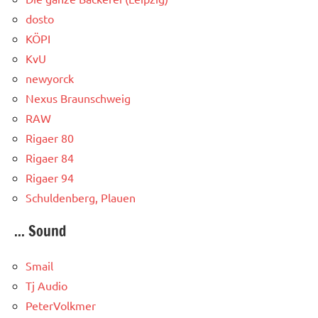
dosto
KÖPI
KvU
newyorck
Nexus Braunschweig
RAW
Rigaer 80
Rigaer 84
Rigaer 94
Schuldenberg, Plauen
... Sound
Smail
Tj Audio
PeterVolkmer