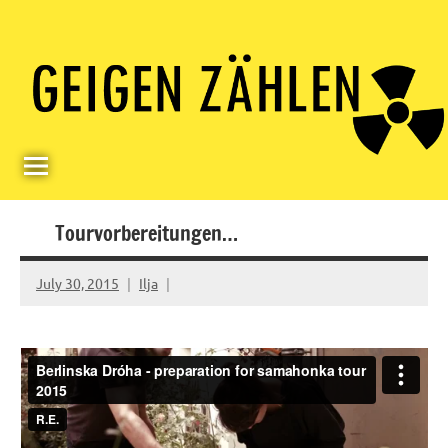
Skip
Paul
Berlin,
to
Germany
Geigerzähler
content
Tourvorbereitungen…
July 30, 2015
Ilja