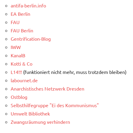
antifa-berlin.info
EA Berlin
FAU
FAU Berlin
Gentrification-Blog
IWW
KanalB
Kotti & Co
L14!!!
(funktioniert nicht mehr, muss trotzdem bleiben)
labournet.de
Anarchistisches Netzwerk Dresden
Ostblog
Selbsthilfegruppe "Ei des Kommunismus"
Umwelt Bibliothek
Zwangsräumung verhindern