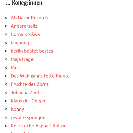
... Kolleg:innen
Ab Dafür Records
Anderersaits
Čorna Krušwa
baupunq
berlin beatet bestes
Maja Nagel
Morf
Des Wahnsinns fette Meute
Früchte des Zorns
Johanna Zeul
Klaus der Geiger
Konny
revolte springen
Rotzfreche Asphalt Kultur