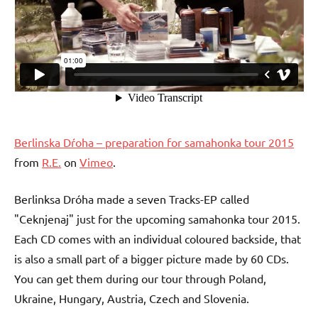
Berlinska Dŕoha – preparation for samahonka tour 2015
from
R.E.
on
Vimeo
.
Berlinksa Dróha made a seven Tracks-EP called
"Ceknjenaj" just for the upcoming samahonka tour 2015.
Each CD comes with an individual coloured backside, that
is also a small part of a bigger picture made by 60 CDs.
You can get them during our tour through Poland,
Ukraine, Hungary, Austria, Czech and Slovenia.