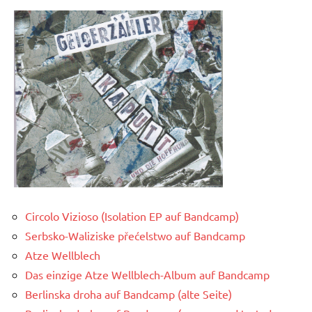
Circolo Vizioso (Isolation EP auf Bandcamp)
Serbsko-Waliziske přećelstwo auf Bandcamp
Atze Wellblech
Das einzige Atze Wellblech-Album auf Bandcamp
Berlinska droha auf Bandcamp (alte Seite)