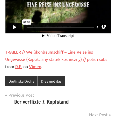
TRAILER // Weißkohlraumschiff – Eine Reise ins
Ungewisse (Kapuściany statek kosmiczny) // polish subs
from
R.E.
on
Vimeo
.
Berlinska Droha
Dies und das
Post
Previous Post
Der verflixte 7. Kopfstand
navigation
Next Post