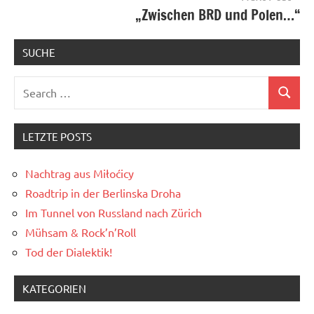
„Zwischen BRD und Polen…“
SUCHE
Search
Search
for:
LETZTE POSTS
Nachtrag aus Miłoćicy
Roadtrip in der Berlinska Droha
Im Tunnel von Russland nach Zürich
Mühsam & Rock’n’Roll
Tod der Dialektik!
KATEGORIEN