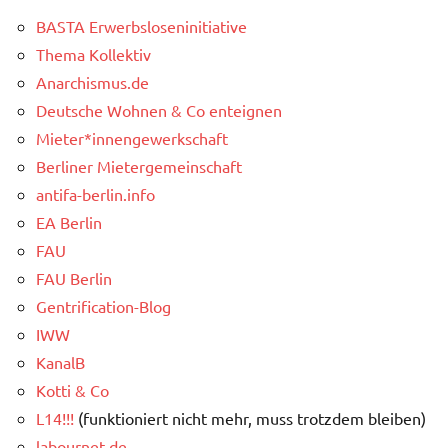
BASTA Erwerbsloseninitiative
Thema Kollektiv
Anarchismus.de
Deutsche Wohnen & Co enteignen
Mieter*innengewerkschaft
Berliner Mietergemeinschaft
antifa-berlin.info
EA Berlin
FAU
FAU Berlin
Gentrification-Blog
IWW
KanalB
Kotti & Co
L14!!!
(funktioniert nicht mehr, muss trotzdem bleiben)
labournet.de