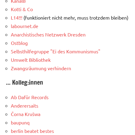
KanalB
Kotti & Co
L14!!!
(funktioniert nicht mehr, muss trotzdem bleiben)
labournet.de
Anarchistisches Netzwerk Dresden
Ostblog
Selbsthilfegruppe "Ei des Kommunismus"
Umwelt Bibliothek
Zwangsräumung verhindern
... Kolleg:innen
Ab Dafür Records
Anderersaits
Čorna Krušwa
baupunq
berlin beatet bestes