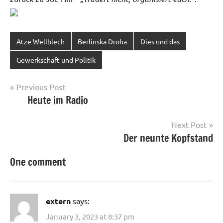
Atze Wellblech
Berlinska Droha
Dies und das
Gewerkschaft und Politik
Post
Previous Post
Heute im Radio
navigation
Next Post
Der neunte Kopfstand
One comment
extern
says:
January 3, 2023 at 8:37 pm