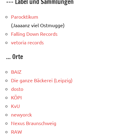
--- Label und Sammlungen
Parocktikum
(Jaaaanz viel Ostmugge)
Falling Down Records
vetoria records
... Orte
BAIZ
Die ganze Bäckerei (Leipzig)
dosto
KÖPI
KvU
newyorck
Nexus Braunschweig
RAW