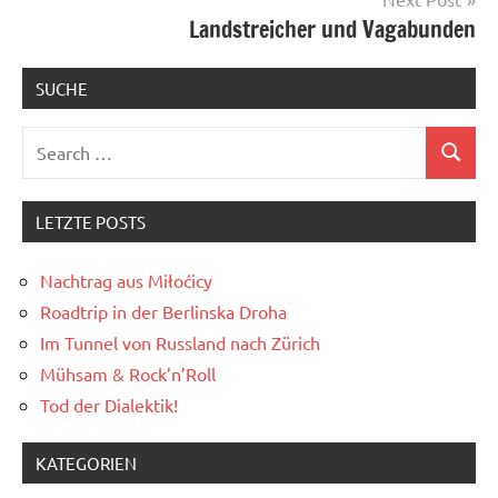
Landstreicher und Vagabunden
SUCHE
Search
Search
for:
LETZTE POSTS
Nachtrag aus Miłoćicy
Roadtrip in der Berlinska Droha
Im Tunnel von Russland nach Zürich
Mühsam & Rock’n’Roll
Tod der Dialektik!
KATEGORIEN