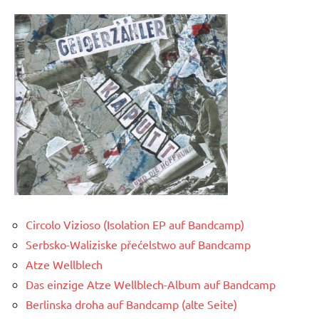
Circolo Vizioso (Isolation EP auf Bandcamp)
Serbsko-Waliziske přećelstwo auf Bandcamp
Atze Wellblech
Das einzige Atze Wellblech-Album auf Bandcamp
Berlinska droha auf Bandcamp (alte Seite)