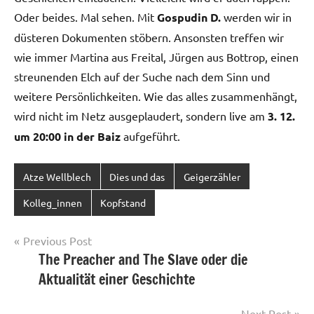
Oder beides. Mal sehen. Mit
Gospudin D.
werden wir in
düsteren Dokumenten stöbern. Ansonsten treffen wir
wie immer Martina aus Freital, Jürgen aus Bottrop, einen
streunenden Elch auf der Suche nach dem Sinn und
weitere Persönlichkeiten. Wie das alles zusammenhängt,
wird nicht im Netz ausgeplaudert, sondern live am
3. 12.
um 20:00 in der Baiz
aufgeführt.
Atze Wellblech
Dies und das
Geigerzähler
Kolleg_innen
Kopfstand
Post
Previous Post
The Preacher and The Slave oder die
navigation
Aktualität einer Geschichte
Next Post