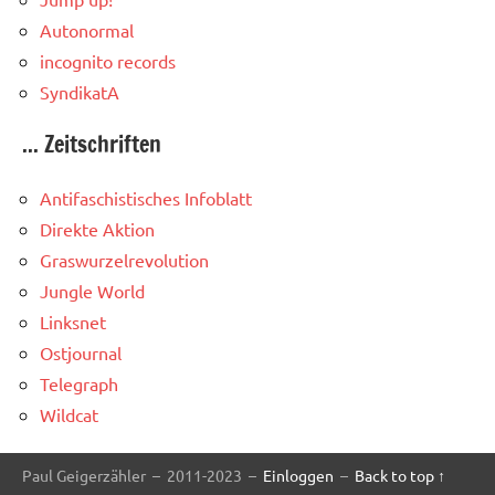
Autonormal
incognito records
SyndikatA
... Zeitschriften
Antifaschistisches Infoblatt
Direkte Aktion
Graswurzelrevolution
Jungle World
Linksnet
Ostjournal
Telegraph
Wildcat
Paul Geigerzähler – 2011-2023 –
Einloggen
–
Back to top ↑