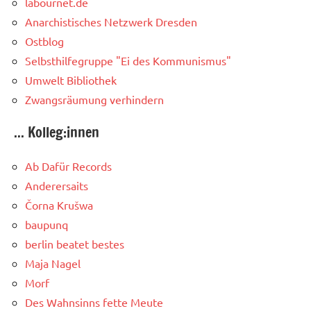
labournet.de
Anarchistisches Netzwerk Dresden
Ostblog
Selbsthilfegruppe "Ei des Kommunismus"
Umwelt Bibliothek
Zwangsräumung verhindern
... Kolleg:innen
Ab Dafür Records
Anderersaits
Čorna Krušwa
baupunq
berlin beatet bestes
Maja Nagel
Morf
Des Wahnsinns fette Meute