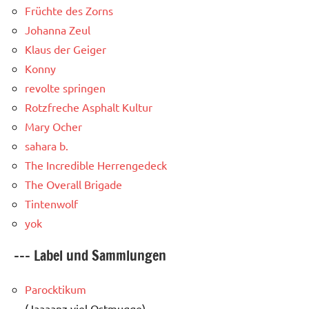
Früchte des Zorns
Johanna Zeul
Klaus der Geiger
Konny
revolte springen
Rotzfreche Asphalt Kultur
Mary Ocher
sahara b.
The Incredible Herrengedeck
The Overall Brigade
Tintenwolf
yok
--- Label und Sammlungen
Parocktikum
(Jaaaanz viel Ostmugge)