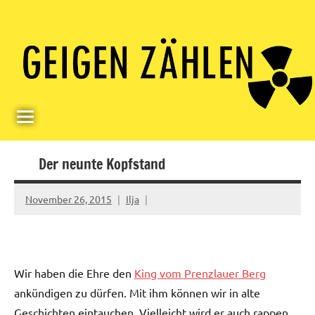
Skip
Paul
Berlin,
to
Germany
Geigerzähler
content
Der neunte Kopfstand
November 26, 2015
Ilja
Wir haben die Ehre den
King vom Prenzlauer Berg
ankündigen zu dürfen. Mit ihm können wir in alte
Geschichten eintauchen. Vielleicht wird er auch rappen.